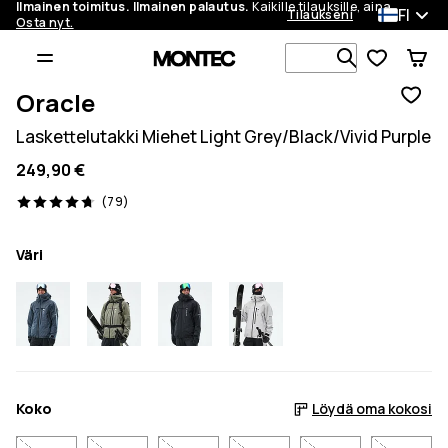
Ilmainen toimitus. Ilmainen palautus.
Kaikille tilauksille, aina.
FI
Tilaukseni
Osta nyt.
Etsi 1 000+ 
Oracle
Laskettelutakki Miehet Light Grey/Black/Vivid Purple
249,90 €
79 arvostelut, 4.7/5
(79)
Väri
Koko
Löydä oma kokosi