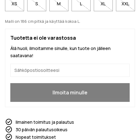
XS
S
M
L
XL
XXL
Malli on 186 cm pitkä ja käyttää kokoa L.
Tuotetta ei ole varastossa
Älä huoli, ilmoitamme sinulle, kun tuote on jälleen
saatavana!
Kyllä, haluan liittyä
Ilmoita minulle
Ilmainen toimitus ja palautus
30 päivän palautusoikeus
Nopeat toimitukset