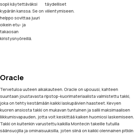
sopii käytettäväksi
täydelliset
kypärän kanssa. Se on
viilentymiseen.
helppo sovittaa juuri
oikein etu- ja
takaosan
kiristysnyöreillä.
Oracle
Tervetuloa uuteen aikakauteen. Oracle on upouusi, kahteen
suuntaan joustavasta ripstop-kuorimateriaalista valmistettu takki,
joka on tehty kestämään kaikki laskupäivien haasteet. Kevyen
kuoren ansiosta takki on mukavan tuntuinen ja sallii maksimaalisen
liikkumisvapauden, jotta voit keskittää kaiken huomiosi laskemiseen.
Takki on kuitenkin varustettu kaikilla Montecin takeille tutuilla
säänsuojilla ja ominaisuuksilla, joten siinä on kaikki olennainen pitkiin