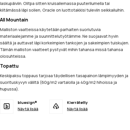
laskupäiviin. Olitpa sitten kruisailemassa puuterilumella tai
kiitämässä läpi solien, Oracle on luottotakkisi tuleviin seikkailuihin.
All Mountain
Malliston vaatteissa käytetään parhaiten suoriutuvia
materiaalejamme ja suunnittelutyötämme. Ne suojaavat hyvin
säältä ja auttavat läpi korkeimpien tankojen ja sakeimpien tuiskujen.
Tämän malliston vaatteet pystyvät mihin tahansa missä tahansa
olosuhteissa.
Topattu
Keskipaksu toppaus tarjoaa täydellisen tasapainon lämpimyyden ja
suorituskyvyn väliltä (60g/m2 vartalolla ja 40g/m2 hihoissa ja
hupussa).
bluesign®
Kierrätetty
Näytä lisää
Näytä lisää