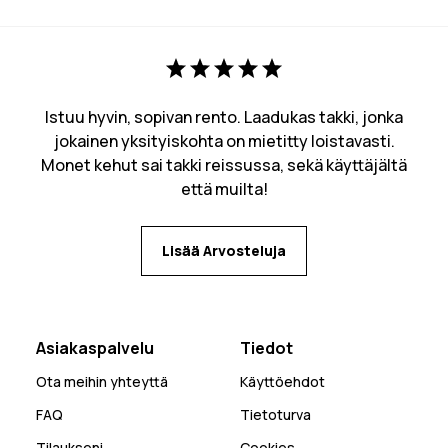
Istuu hyvin, sopivan rento. Laadukas takki, jonka
jokainen yksityiskohta on mietitty loistavasti.
Monet kehut sai takki reissussa, sekä käyttäjältä
että muilta!
Lisää Arvosteluja
Asiakaspalvelu
Tiedot
Ota meihin yhteyttä
Käyttöehdot
FAQ
Tietoturva
Tilaukseni
Cookies