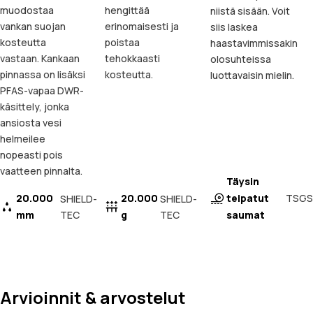
muodostaa
hengittää
niistä sisään. Voit
vankan suojan
erinomaisesti ja
siis laskea
kosteutta
poistaa
haastavimmissakin
vastaan. Kankaan
tehokkaasti
olosuhteissa
pinnassa on lisäksi
kosteutta.
luottavaisin mielin.
PFAS-vapaa DWR-
käsittely, jonka
ansiosta vesi
helmeilee
nopeasti pois
vaatteen pinnalta.
Täysin
20.000
20.000
teipatut
TSGS
SHIELD-
SHIELD-
mm
TEC
g
TEC
saumat
Arvioinnit & arvostelut