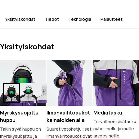
Yksityiskohdat
Tiedot
Teknologia
Palautteet
Yksityiskohdat
Myrskysuojattu
Ilmanvaihtoaukot
Mediatasku
huppu
kainaloiden alla
Turvallinen sisätasku
puhelimelle ja muille
Takin syvä huppu on
Suuret vetoketjulliset
arvoesineille.
myrskysuojattu ja
ilmanvaihtoaukot ovat