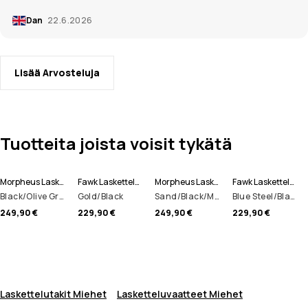
Dan
22.6.2026
Lisää Arvosteluja
Tuotteita joista voisit tykätä
Morpheus Laskettelutakki Miehet
Fawk Laskettelutakki Miehet
Morpheus Laskettelutakki Miehet
Fawk Laskettelutakki Miehet
Black/Olive Green/Light Grey
Gold/Black
Sand/Black/Metal Blue
Blue Steel/Black
249,90 €
229,90 €
249,90 €
229,90 €
Laskettelutakit Miehet
Lasketteluvaatteet Miehet