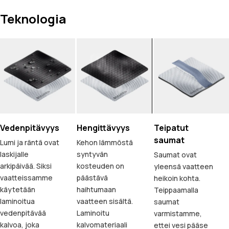
Teknologia
Vedenpitävyys
Hengittävyys
Teipatut
saumat
Lumi ja räntä ovat
Kehon lämmöstä
laskijalle
syntyvän
Saumat ovat
arkipäivää. Siksi
kosteuden on
yleensä vaatteen
vaatteissamme
päästävä
heikoin kohta.
käytetään
haihtumaan
Teippaamalla
laminoitua
vaatteen sisältä.
saumat
vedenpitävää
Laminoitu
varmistamme,
kalvoa, joka
kalvomateriaali
ettei vesi pääse