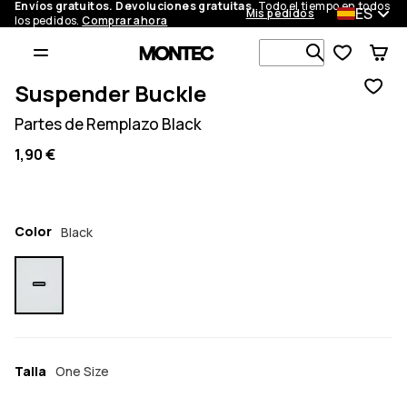
Envíos gratuitos. Devoluciones gratuitas.
Todo el tiempo en todos
ES
Mis pedidos
los pedidos.
Comprar ahora
Busca en má
Suspender Buckle
Partes de Remplazo Black
1,90 €
Color
Black
Talla
One Size