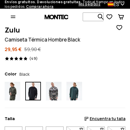
Envíos gratuitos. Devoluciones gratuitas.
Todo el tiempo en todos
ES
Mis pedidos
los pedidos.
Comprar ahora
Busca en má
Zulu
Camiseta Térmica Hombre Black
29,95 €
59,90 €
49 opiniones, 4.9/5
(49)
Color
Black
Talla
Encuentra tu talla