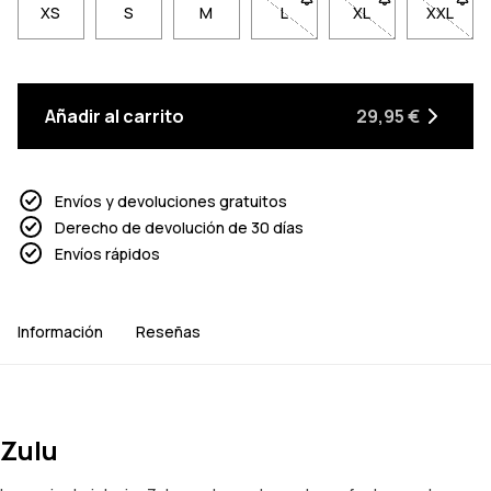
XS
S
M
L
- Talla L no disponible. Haz 
XL
- Talla XL no disp
XXL
- Talla
Añadir al carrito
29,95 €
Envíos y devoluciones gratuitos
Derecho de devolución de 30 días
Envíos rápidos
Información
Reseñas
Zulu