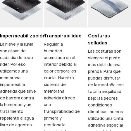
Impermeabilización
Transpirabilidad
Costuras
selladas
La nieve y la lluvia
Regular la
son el pan de
humedad
Las costuras son
cada día de todo
acumulada en el
siempre el punto
rider. Por eso
interior debido al
más débil de una
utilizamos una
calor corporal es
prenda. Para que
membrana
crucial. Nuestro
puedas disfrutar
impermeable
sistema de
de la montaña con
adherida que sirve
membrana
total tranquilidad
de barrera contra
adherida ofrece
bajo las peores
la humedad y un
una
condiciones
tratamiento
transpirabilidad de
climáticas, hemos
repelente al agua
primera y
utilizado una cinta
libre de agentes
gestiona la
adhesiva especial