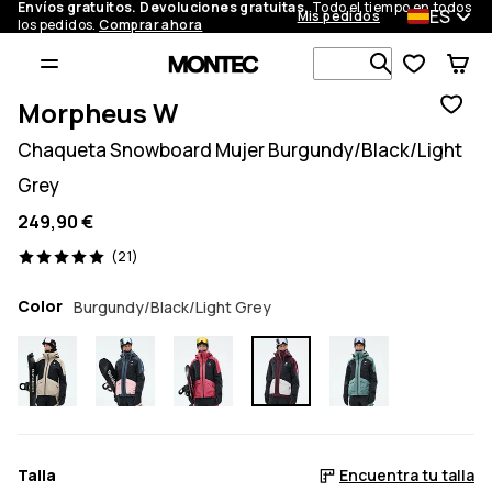
Envíos gratuitos. Devoluciones gratuitas.
Todo el tiempo en todos
ES
Mis pedidos
los pedidos.
Comprar ahora
Busca en má
Morpheus W
Chaqueta Snowboard Mujer Burgundy/Black/Light
Grey
249,90 €
21 opiniones, 5/5
(21)
Color
Burgundy/Black/Light Grey
Talla
Encuentra tu talla