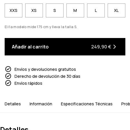
XXS
XS
S
M
L
XL
El/la modelo mide 175 cm y lleva la talla S.
Añadir al carrito
249,90 €
Envíos y devoluciones gratuitos
Derecho de devolución de 30 días
Envíos rápidos
Detalles
Información
Especificaciones Técnicas
Prob
Detalles