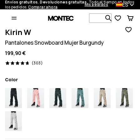
Envíos gratuitos. Devoluciones gratuitas.
Todo el tiempo en todos
ES
Mis pedidos
los pedidos.
Comprar ahora
Busca en má
Kirin W
Pantalones Snowboard Mujer Burgundy
199,90 €
303 opiniones, 4.7/5
(303)
Color