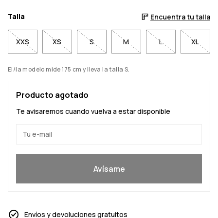
Talla
Encuentra tu talla
XXS
XS
S
M
L
XL
El/la modelo mide 175 cm y lleva la talla S.
Producto agotado
Te avisaremos cuando vuelva a estar disponible
Sí, quiero unirme
Avísame
Envíos y devoluciones gratuitos