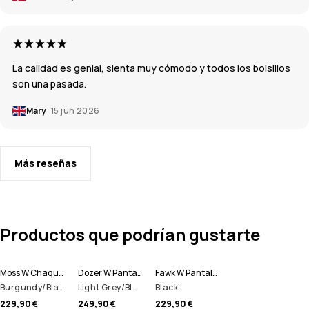
La calidad es genial, sienta muy cómodo y todos los bolsillos
son una pasada.
Mary
15 jun 2026
Más reseñas
Productos que podrían gustarte
Moss W Chaqueta Snowboard Mujer
Dozer W Pantalones Snowboard Mujer
Fawk W Pantalones Snowboard Mujer
Burgundy/Black
Light Grey/Black/Burgundy
Black
229,90 €
249,90 €
229,90 €