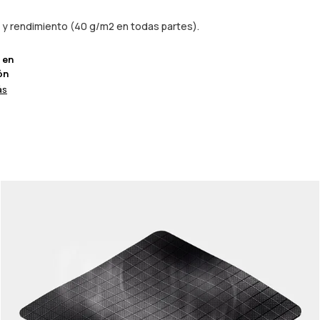
z y rendimiento (40 g/m2 en todas partes).
 en
ón
ás