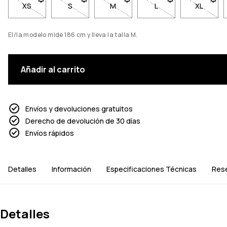
XS
- Talla XS no disponible. Haz clic para ser notificado cuando
S
- Talla S no disponible. Haz clic para ser notif
M
- Talla M no disponible. Haz clic 
L
- Talla L no disponib
XL
- Talla 
El/la modelo mide 186 cm y lleva la talla M.
Añadir al carrito
Envíos y devoluciones gratuitos
Derecho de devolución de 30 días
Envíos rápidos
Detalles
Información
Especificaciones Técnicas
Res
Detalles