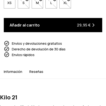
XS
S
- Talla S no disponible. Haz clic para ser notificado 
M
- Talla M no disponible. Haz clic para ser no
L
- Talla L no disponible. Haz clic pa
XL
- Talla XL no disponible. 
Añadir al carrito
29,95 €
Envíos y devoluciones gratuitos
Derecho de devolución de 30 días
Envíos rápidos
Información
Reseñas
Kilo 21