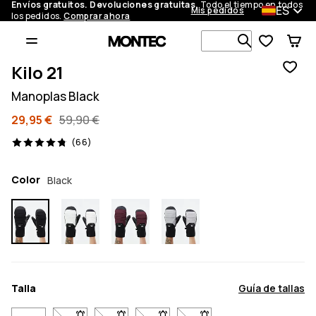
Envíos gratuitos. Devoluciones gratuitas.
Todo el tiempo en todos
ES
Mis pedidos
los pedidos.
Comprar ahora
Busca en má
Kilo 21
Manoplas Black
29,95 €
59,90 €
66 opiniones, 4.8/5
(66)
Color
Black
Talla
Guía de tallas