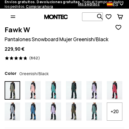
Envíos gratuitos. Devoluciones gratuitas.
Todo el tiempo en todos
ES
Mis pedidos
los pedidos.
Comprar ahora
Busca en má
Fawk W
Pantalones Snowboard Mujer Greenish/Black
229,90 €
862 opiniones, 4.8/5
(862)
Color
Greenish/Black
+20