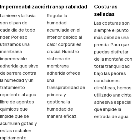
Impermeabilización
Transpirabilidad
Costuras
selladas
La nieve y la lluvia
Regular la
son el pan de
humedad
Las costuras son
cada día de todo
acumulada en el
siempre el punto
rider. Por eso
interior debido al
más débil de una
utilizamos una
calor corporal es
prenda. Para que
membrana
crucial. Nuestro
puedas disfrutar
impermeable
sistema de
de la montaña con
adherida que sirve
membrana
total tranquilidad
de barrera contra
adherida ofrece
bajo las peores
la humedad y un
una
condiciones
tratamiento
transpirabilidad de
climáticas, hemos
repelente al agua
primera y
utilizado una cinta
libre de agentes
gestiona la
adhesiva especial
químicos que
humedad de
que impide la
impide que se
manera eficaz.
entrada de agua.
acumulen gotas y
estas resbalen
rápidamente.