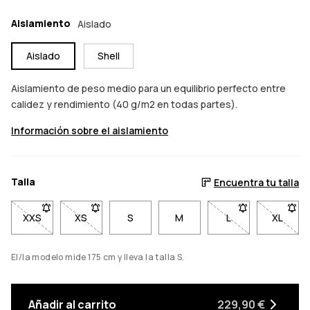
Aislamiento
Aislado
Aislado
Shell
Aislamiento de peso medio para un equilibrio perfecto entre
calidez y rendimiento (40 g/m2 en todas partes).
Información sobre el aislamiento
Talla
Encuentra tu talla
XXS
- Talla XXS no disponible. Haz clic para ser notificado cuando
XS
- Talla XS no disponible. Haz clic para ser notific
S
M
L
- Talla L no dispo
XL
- Talla
El/la modelo mide 175 cm y lleva la talla S.
Añadir al carrito
229,90 €