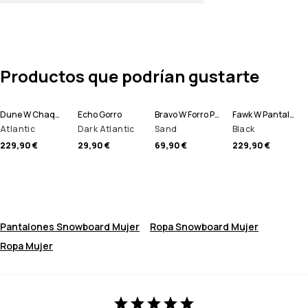
Productos que podrían gustarte
Dune W Chaqueta Esquí Mujer
Echo Gorro
Bravo W Forro Polar Mujer
Fawk W Pantalones Esquí Mujer
Atlantic
Dark Atlantic
Sand
Black
229,90 €
29,90 €
69,90 €
229,90 €
Pantalones Snowboard Mujer
Ropa Snowboard Mujer
Ropa Mujer