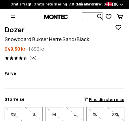
DK
Gratis fragt. Gratis returnering.
Altid på alle ordrer.
Mine Ordrer
Shop nu
Søg i 1 000+
Dozer
Snowboard Bukser Herre Sand/Black
949,50 kr
1 899 kr
35 anmeldelser, 4.4/5
(35)
Farve
Størrelse
Find din størrelse
XS
S
M
L
XL
XXL