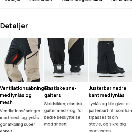
Detaljer
Ventilationsåbninger
Elastiske sne-
Justerbar nedre
med lynlås og
gaiters
kant med lynlås
mesh
Skridsikker, elastisk
Lynlås og kile giver et
gaiter med krog, for
justerbart fit, som kan
Ventilationsåbninger
bedre beskyttelse
tilpasses til din
med mesh og lynlås
mod sneen.
støvle, og sikre dig
gør afkøling super
mod sneen.
enkelt.