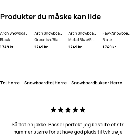
Produkter du måske kan lide
Arch Snowboard Bukser Herre
Arch Snowboard Bukser Herre
Arch Snowboard Bukser Herre
Fawk Snowboard Bukser Herre
Black
Greenish/Black
Metal Blue/Black
Black
1 749 kr
1 749 kr
1 749 kr
1 749 kr
Tøj Herre
Snowboardtøj Herre
Snowboardbukser Herre
Så flot en jakke. Passer perfekt jeg bestilte et str.
nummer større for at have god plads til tyk trøje