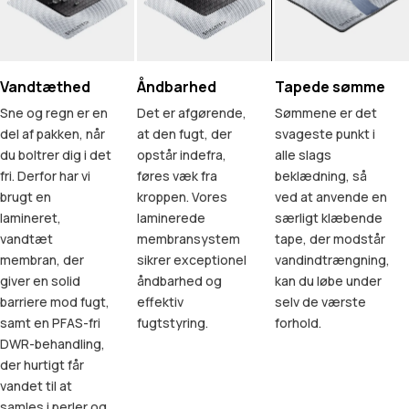
Vandtæthed
Åndbarhed
Tapede sømme
Sne og regn er en
Det er afgørende,
Sømmene er det
del af pakken, når
at den fugt, der
svageste punkt i
du boltrer dig i det
opstår indefra,
alle slags
fri. Derfor har vi
føres væk fra
beklædning, så
brugt en
kroppen. Vores
ved at anvende en
lamineret,
laminerede
særligt klæbende
vandtæt
membransystem
tape, der modstår
membran, der
sikrer exceptionel
vandindtrængning,
giver en solid
åndbarhed og
kan du løbe under
barriere mod fugt,
effektiv
selv de værste
samt en PFAS-fri
fugtstyring.
forhold.
DWR-behandling,
der hurtigt får
vandet til at
samles i perler og