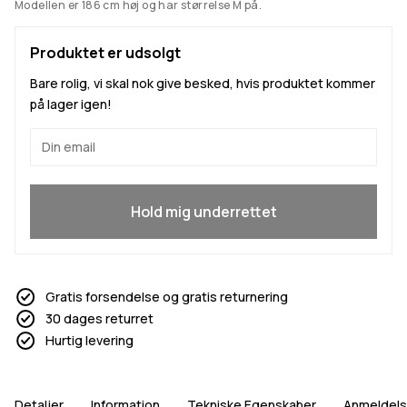
Modellen er 186 cm høj og har størrelse M på.
Produktet er udsolgt
Bare rolig, vi skal nok give besked, hvis produktet kommer
på lager igen!
Ja, jeg vil gerne være med
Hold mig underrettet
Gratis forsendelse og gratis returnering
30 dages returret
Hurtig levering
Detaljer
Information
Tekniske Egenskaber
Anmeldels