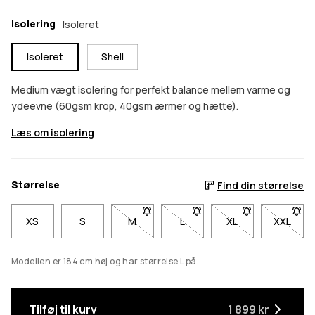
Isolering
Isoleret
Isoleret
Shell
Medium vægt isolering for perfekt balance mellem varme og
ydeevne (60gsm krop, 40gsm ærmer og hætte).
Læs om isolering
Størrelse
Find din størrelse
XS
S
M
- Størrelse M er ikke tilgængelig. Klik fo
L
- Størrelse L er ikke tilgængel
XL
- Størrelse XL er i
XXL
- Størr
Modellen er 184 cm høj og har størrelse L på.
Tilføj til kurv
1 899 kr