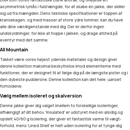
asymmetrisk lynlås i fuld længde, for at skabe en jakke, der skiller
sig ud fra mængden. Dens tekniske specifikationer er toppen af
kransekagen, og med masser af store ydre lommer, kan du have
alle dine værdigenstande med dig. Der er derfor ingen
undskyldninger, for ikke at hoppe i jakken, og drage afsted på
eventyr med det samme.
All Mountain
Takket være vores højest ydende materialer og design giver
denne kollektion maksimal beskyttelse imod elementerne med
funktioner, der er designet til at følge dig på de længste pister og i
den dybeste puddersne. Denne kollektion kan det hele, uanset
forholdene.
Vælg mellem isoleret og skalversion
Denne jakke giver dig valget imellem to forskellige isoleringer,
afhængigt af dit behov. 'Insulated' er udstyret med en alsidig og
opdelt 40/60 g isolering, der giver et fantastisk varme til vægt-
forhold, mens 'Lined Shell' er helt uden isolering for at tynge dig