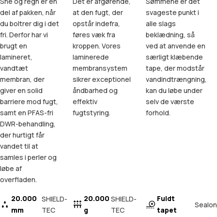
Sne og regn er en
Det er afgørende,
Sømmene er det
del af pakken, når
at den fugt, der
svageste punkt i
du boltrer dig i det
opstår indefra,
alle slags
fri. Derfor har vi
føres væk fra
beklædning, så
brugt en
kroppen. Vores
ved at anvende en
lamineret,
laminerede
særligt klæbende
vandtæt
membransystem
tape, der modstår
membran, der
sikrer exceptionel
vandindtrængning,
giver en solid
åndbarhed og
kan du løbe under
barriere mod fugt,
effektiv
selv de værste
samt en PFAS-fri
fugtstyring.
forhold.
DWR-behandling,
der hurtigt får
vandet til at
samles i perler og
løbe af
overfladen.
20.000
20.000
Fuldt
SHIELD-
SHIELD-
Sealon
mm
TEC
g
TEC
tapet