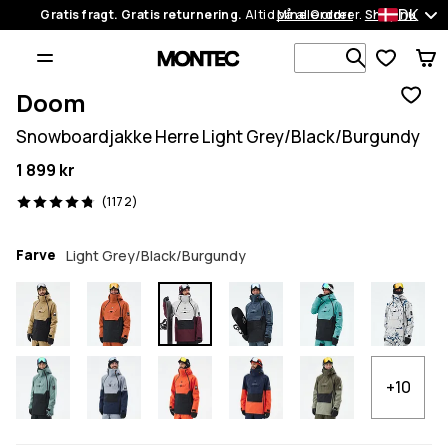
DK
Gratis fragt. Gratis returnering.
Altid på alle ordrer.
Mine Ordrer
Shop nu
Søg i 1 00
Doom
Snowboardjakke Herre Light Grey/Black/Burgundy
1 899 kr
1172 anmeldelser, 4.8/5
(1172)
Farve
Light Grey/Black/Burgundy
+10