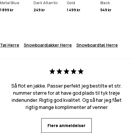
Metal Blue
Dark Atlantic
Gold
Black
1 899 kr
249 kr
1 499 kr
549 kr
Tøj Herre
Snowboardjakker Herre
Snowboardtøj Herre
Så flot en jakke. Passer perfekt jeg bestilte et str.
nummer større for at have god plads til tyk trøje
indenunder. Rigtig god kvalitet. Og så har jeg fået
rigtig mange komplimenter af venner
Flere anmeldelser