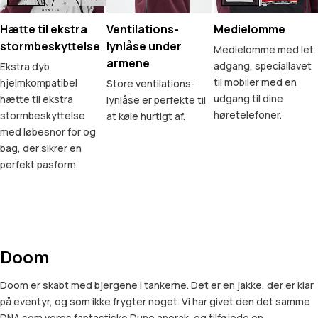
Hætte til ekstra
Ventilations-
Medielomme
stormbeskyttelse
lynlåse under
Medielomme med let
armene
adgang, speciallavet
Ekstra dyb
til mobiler med en
hjelmkompatibel
Store ventilations-
udgang til dine
hætte til ekstra
lynlåse er perfekte til
høretelefoner.
stormbeskyttelse
at køle hurtigt af.
med løbesnor for og
bag, der sikrer en
perfekt pasform.
Doom
Doom er skabt med bjergene i tankerne. Det er en jakke, der er klar
på eventyr, og som ikke frygter noget. Vi har givet den det samme
DNA som vores fantastiske Dune anorak, og tilføjede en