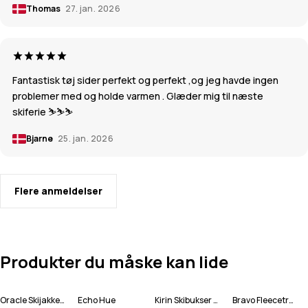
Thomas
27. jan. 2026
Fantastisk tøj sider perfekt og perfekt ,og jeg havde ingen
problemer med og holde varmen . Glæder mig til næste
skiferie ⛷️⛷️⛷️
Bjarne
25. jan. 2026
Flere anmeldelser
Produkter du måske kan lide
Oracle Skijakke Herre
Echo Hue
Kirin Skibukser Herre
Bravo Fleecetrøje Herre