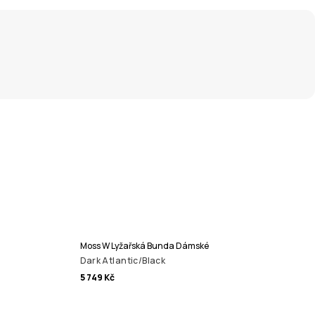
Moss W Lyžařská Bunda Dámské
Dark Atlantic/Black
5 749 Kč