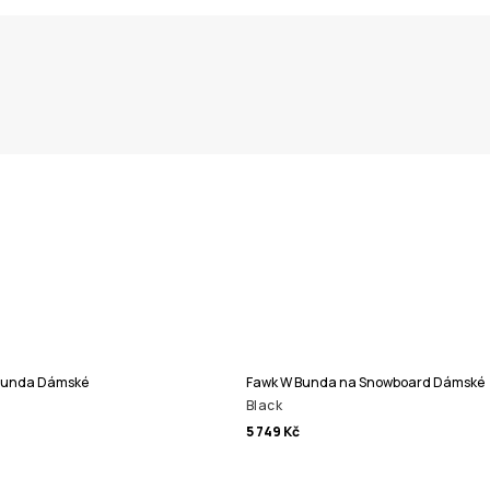
 Bunda Dámské
Fawk W Bunda na Snowboard Dámské
Black
5 749 Kč