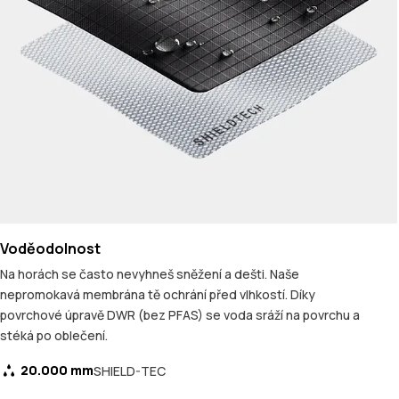
Voděodolnost
Na horách se často nevyhneš sněžení a dešti. Naše
nepromokavá membrána tě ochrání před vlhkostí. Díky
povrchové úpravě DWR (bez PFAS) se voda sráží na povrchu a
stéká po oblečení.
20.000 mm
SHIELD-TEC