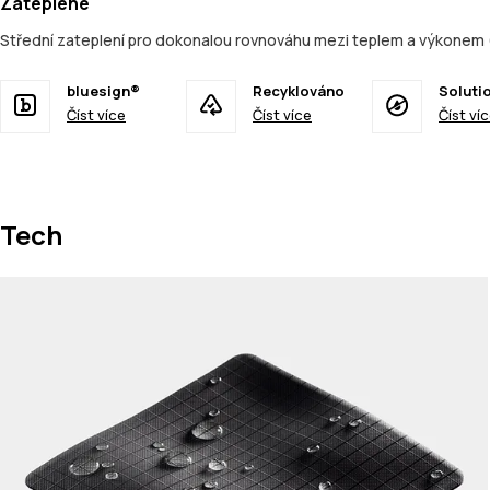
Zateplené
Střední zateplení pro dokonalou rovnováhu mezi teplem a výkonem 
bluesign®
Recyklováno
Soluti
Číst více
Číst více
Číst ví
Tech