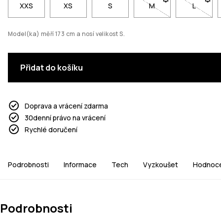
XXS
XS
S
M
- Velikost M není dos
L
- Veliko
Model(ka) měří 173 cm a nosí velikost S.
Přidat do košíku
Doprava a vrácení zdarma
30denní právo na vrácení
Rychlé doručení
Podrobnosti
Informace
Tech
Vyzkoušet
Hodnoce
Podrobnosti