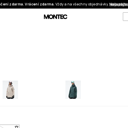
čení zdarma. Vrácení zdarma.
Vždy a na všechny objednávky.
Nakupujte
Moje obje