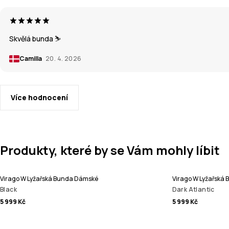
Skvělá bunda ⛷️
Camilla
20. 4. 2026
Více hodnocení
Produkty, které by se Vám mohly líbit
Virago W Lyžařská Bunda Dámské
Virago W Lyžařská
Black
Dark Atlantic
5 999 Kč
5 999 Kč