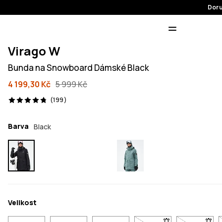
Doru
Virago W
Bunda na Snowboard Dámské Black
4 199,30 Kč
5 999 Kč
199 recenze, 4.8/5
(199)
Barva
Black
Velikost