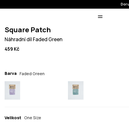
Doru
Square Patch
Náhradní díl Faded Green
459 Kč
Barva
Faded Green
Velikost
One Size