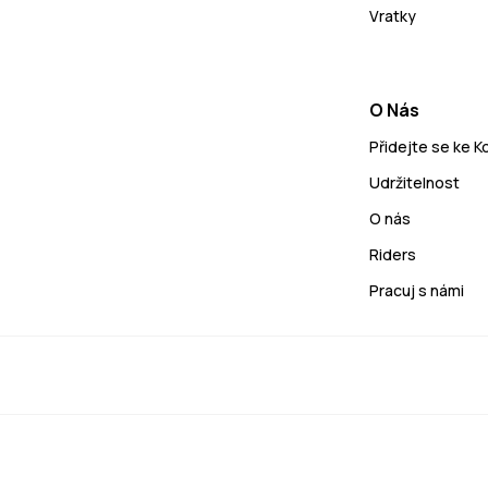
Vratky
O Nás
Přidejte se ke 
Udržitelnost
O nás
Riders
Pracuj s námi