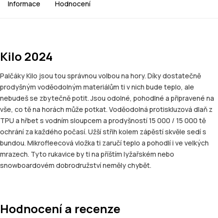
Informace
Hodnocení
Kilo 2024
Palčáky Kilo jsou tou správnou volbou na hory. Díky dostatečně
prodyšným voděodolným materiálům ti v nich bude teplo, ale
nebudeš se zbytečně potit. Jsou odolné, pohodlné a připravené na
vše, co tě na horách může potkat. Voděodolná protiskluzová dlaň z
TPU a hřbet s vodním sloupcem a prodyšností 15 000 / 15 000 tě
ochrání za každého počasí. Užší střih kolem zápěstí skvěle sedí s
bundou. Mikrofleecová vložka ti zaručí teplo a pohodlí i ve velkých
mrazech. Tyto rukavice by ti na příštím lyžařském nebo
snowboardovém dobrodružství neměly chybět.
Hodnocení a recenze