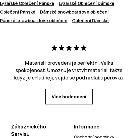
Lyžařské Oblečení Pánské
Lyžařské Oblečení Dámské
Oblečeni Pánské
Dámské snowboardové oblečení
Pánské snowboardové oblečení
Oblečeni Dámské
Material i provedeni je perfektni. Velka
spokojenost. Umoznuje vrstvit material, takze
kdyz je chladneji, vejde se pod ni slaba perovka.
Více hodnocení
Zákaznického
Informace
Servisu
Obchodní podmínky