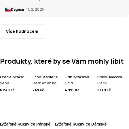
Dagmar
11. 2. 2025
Více hodnocení
Produkty, které by se Vám mohly líbit
Oracle Lyžařská Bunda Pánské
Echo Beanie čepice
Kirin Lyžařské Kalhoty Pánské
Bravo Fleecová Mikina Pánské
Sand
Dark Atlantic
Gold
Black
6 249 Kč
749 Kč
4 999 Kč
1 749 Kč
Lyžařské Rukavice Pánské
Lyžařské Rukavice Dámské