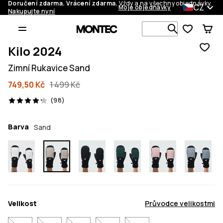
Doručení zdarma. Vrácení zdarma.
Vždy a na všechny objednávky.
CZ
Moje objednávky
Nakupujte nyní
Vyhledávej 
Kilo 2024
Zimní Rukavice Sand
749,50 Kč
1 499 Kč
98 recenze, 4.2/5
(98)
Barva
Sand
Velikost
Průvodce velikostmi