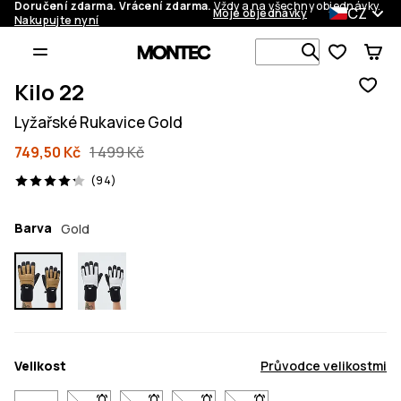
Doručení zdarma. Vrácení zdarma.
Vždy a na všechny objednávky.
CZ
Moje objednávky
Nakupujte nyní
Vyhledávej 
Kilo 22
Lyžařské Rukavice Gold
749,50 Kč
1 499 Kč
94 recenze, 4.2/5
(94)
Barva
Gold
Velikost
Průvodce velikostmi