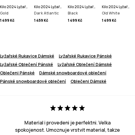
Kilo 2024 Lyžařské Rukavice
Kilo 2024 Lyžařské Rukavice
Kilo 2024 Lyžařské Rukavice
Kilo 2024 Lyžařské Rukavice
Gold
Dark Atlantic
Black
Old White
1 499 Kč
1 459 Kč
1 499 Kč
1 499 Kč
Lyžařské Rukavice Dámské
Lyžařské Rukavice Pánské
Lyžařské Oblečení Pánské
Lyžařské Oblečení Dámské
Oblečeni Pánské
Dámské snowboardové oblečení
Pánské snowboardové oblečení
Oblečeni Dámské
Material i provedeni je perfektni. Velka
spokojenost. Umoznuje vrstvit material, takze