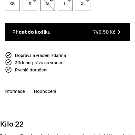
XS
S
- Velikost S není dostupná. Klikni pro upozornění, až
M
- Velikost M není dostupná. Klikni pro upozo
L
- Velikost L není dostupná. Klikni 
XL
- Velikost XL není dostupn
Přidat do košíku
749,50 Kč
Doprava a vrácení zdarma
30denní právo na vrácení
Rychlé doručení
Informace
Hodnocení
Kilo 22