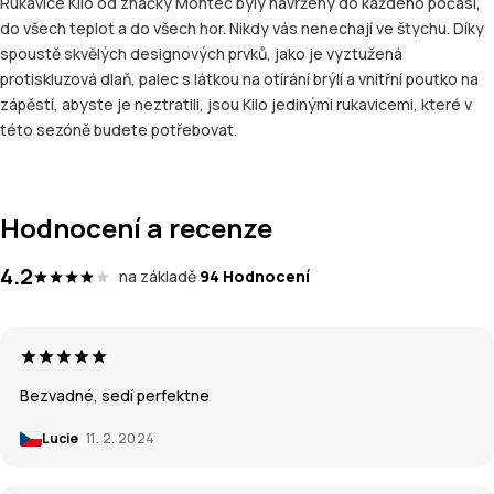
Rukavice Kilo od značky Montec byly navrženy do každého počasí,
do všech teplot a do všech hor. Nikdy vás nenechají ve štychu. Díky
spoustě skvělých designových prvků, jako je vyztužená
protiskluzová dlaň, palec s látkou na otírání brýlí a vnitřní poutko na
zápěstí, abyste je neztratili, jsou Kilo jedinými rukavicemi, které v
této sezóně budete potřebovat.
Hodnocení a recenze
4.2
na základě
94 Hodnocení
Bezvadné, sedí perfektne
Lucie
11. 2. 2024