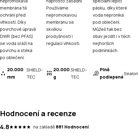
nepromokavá
naprosto zásadní.
speciální lepicí
membrána tě
Používáme
pásku, díky které
ochrání před
nepromokavou
voda neproniká
vlhkostí. Díky
membránu se
pod oblečení.
povrchové úpravě
skvělou
Můžeš tak bez
DWR (bez PFAS)
prodyšností i
obav jezdit i v těch
se voda sráží na
regulací vlhkosti.
nejhorších
povrchu a stéká
podmínkách.
po oblečení.
20.000
20.000
Plně
SHIELD-
SHIELD-
Sealon
mm
TEC
g
TEC
podlepené
Hodnocení a recenze
4.8
na základě
881 Hodnocení