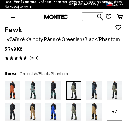
Doručení zdarma. Vrácení zdarma.
Vždy a na všechny objednávky.
CZ
Moje objednávky
Nakupujte nyní
Vyhledávej 
Fawk
Lyžařské Kalhoty Pánské Greenish/Black/Phantom
5 749 Kč
881 recenze, 4.8/5
(881)
Barva
Greenish/Black/Phantom
+7