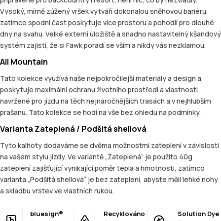
Vysoký, mírně zúžený vršek vytváří dokonalou sněhovou bariéru,
zatímco spodní část poskytuje více prostoru a pohodlí pro dlouhé
dny na svahu. Velké externí úložiště a snadno nastavitelný kšandový
systém zajistí, že si Fawk poradí se vším a nikdy vás nezklamou.
All Mountain
Tato kolekce využívá naše nejpokročilejší materiály a design a
poskytuje maximální ochranu životního prostředí a vlastnosti
navržené pro jízdu na těch nejnáročnějších trasách a v nejhlubším
prašanu. Tato kolekce se hodí na vše bez ohledu na podmínky.
Varianta Zateplená / Podšitá shellová
Tyto kalhoty dodáváme se dvěma možnostmi zateplení v závislosti
na vašem stylu jízdy. Ve variantě „Zateplená“ je použito 40g
zateplení zajišťující vynikající poměr tepla a hmotnosti, zatímco
varianta „Podšitá shellová“ je bez zateplení, abyste měli lehké nohy
a skladbu vrstev ve vlastních rukou.
bluesign®
Recyklováno
Solution Dye