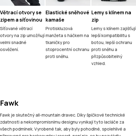
Větrací otvory se
Elastické sněhové
Lemy s klínem na
zipem a síťovinou
kamaše
zip
Síťované větrací
Protiskluzová
Lemy s klínem zajišťují
otvory na zip umožňují
manžeta s háčkem na
lepší kompatibilitu s
velmi snadné
tkaničky pro
botou, lepší ochranu
osvěžení.
stoprocentní ochranu
proti sněhu a
proti sněhu.
přizpůsobitelný
vzhled.
Fawk
Fawk je skutečný all-mountain dravec. Díky špičkové technické
zdatnosti a nekompromisnímu designu vynikají tyto lacláče za
všech podmínek. Vyrobené tak, aby byly pohodlné, spolehlivé a
připravené pro backcountry i resort, není nic, co by nezvládly.