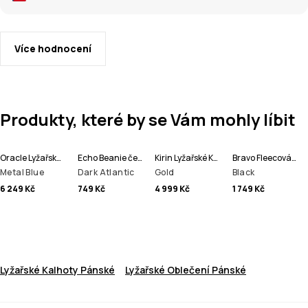
Více hodnocení
Produkty, které by se Vám mohly líbit
Oracle Lyžařská Bunda Pánské
Echo Beanie čepice
Kirin Lyžařské Kalhoty Pánské
Bravo Fleecová Mikina Pánské
Metal Blue
Dark Atlantic
Gold
Black
6 249 Kč
749 Kč
4 999 Kč
1 749 Kč
Lyžařské Kalhoty Pánské
Lyžařské Oblečení Pánské