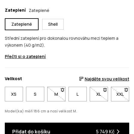
Zateplení
Zateplené
Zateplené
Shell
Střední zateplení pro dokonalou rovnováhu mezi teplem a
výkonem (40 g/m2).
Přečti si o zateplení
Velikost
Najděte svou velikost
XS
S
M
- Velikost M není dostupná. Klikni pro 
L
XL
- Velikost XL není
XXL
- Velik
Model(ka) měří 186 cm a nosí velikost M.
Přidat do košíku
5 749 Kč