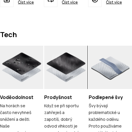
Číst více
Číst více
Číst více
Tech
Voděodolnost
Prodyšnost
Podlepené švy
Na horách se
Když se při sportu
Švy bývají
často nevyhneš
zahřeješ a
problematické u
sněžení a dešti.
zapotíš, dobrý
každého oděvu.
Naše
odvod vlhkosti je
Proto používáme