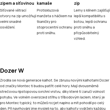
zipem a síťovinou
kamaše
zip
Síťované větrací
Protiskluzová
Lemy s klínem zajišťují
otvory na zip umožňují
manžeta s háčkem na
lepší kompatibilitu s
velmi snadné
tkaničky pro
botou, lepší ochranu
osvěžení.
stoprocentní ochranu
proti sněhu a
proti sněhu.
přizpůsobitelný
vzhled.
Dozer W
Zrodila se nová generace kalhot. Se zbrusu novými kalhotami Dozer
od značky Montec ti budou patřit celé hory. Mají dvousměrně
strečovou ripstopovou svrchní vrstvu, díky které ti zaručí volnost
pohybu. Ve volném oversized střihu s tříbodovým laclem, který je
pro Montec typický, to můžeš rozjet naplno a mít pohodlí po celý
den. Při navrhování jme mysleli na to, aby kalhoty vydržely každou