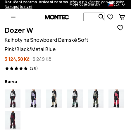
Doručení zdarma. Vrácení zdarma.
Vždy a na všechny objednávky.
CZ
Moje objednávky
Nakupujte nyní
Vyhledávej 
Dozer W
Kalhoty na Snowboard Dámské Soft
Pink/Black/Metal Blue
3 124,50 Kč
6 249 Kč
26 recenze, 5/5
(26)
Barva