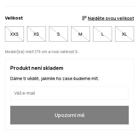
Velikost
Najděte svou velikost
XXS
XS
S
M
L
XL
Model(ka) měří 175 cm a nosí velikost S.
Produkt není skladem
Dáme ti vědět, jakmile ho zase budeme mít.
Ano, chci se přidat
Upozorni mě