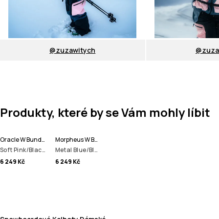
@zuzawitych
@zuza
Produkty, které by se Vám mohly líbit
Oracle W Bunda na Snowboard Dámské
Morpheus W Bunda na Snowboard Dámské
Soft Pink/Black/Metal Blue
Metal Blue/Black/Soft Pink
6 249 Kč
6 249 Kč