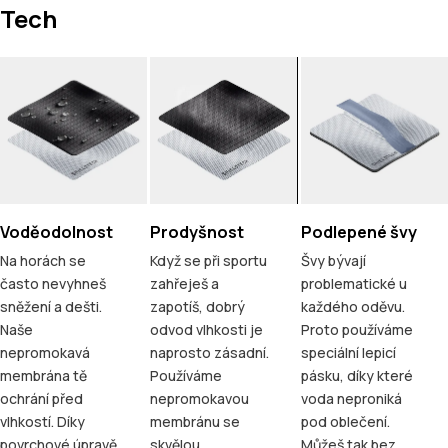
Tech
Voděodolnost
Prodyšnost
Podlepené švy
Na horách se
Když se při sportu
Švy bývají
často nevyhneš
zahřeješ a
problematické u
sněžení a dešti.
zapotíš, dobrý
každého oděvu.
Naše
odvod vlhkosti je
Proto používáme
nepromokavá
naprosto zásadní.
speciální lepicí
membrána tě
Používáme
pásku, díky které
ochrání před
nepromokavou
voda neproniká
vlhkostí. Díky
membránu se
pod oblečení.
povrchové úpravě
skvělou
Můžeš tak bez