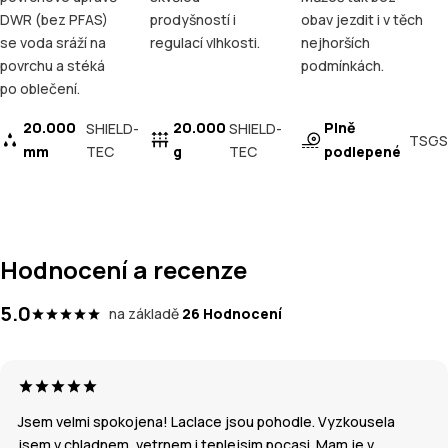
DWR (bez PFAS)
prodyšností i
obav jezdit i v těch
se voda sráží na
regulací vlhkosti.
nejhorších
povrchu a stéká
podmínkách.
po oblečení.
20.000
20.000
Plně
SHIELD-
SHIELD-
TSGS
mm
TEC
g
TEC
podlepené
Hodnocení a recenze
5.0
na základě
26 Hodnocení
Jsem velmi spokojena! Laclace jsou pohodle. Vyzkousela
jsem v chladnem, vetrnem i teplejsim pocasi. Mam je v