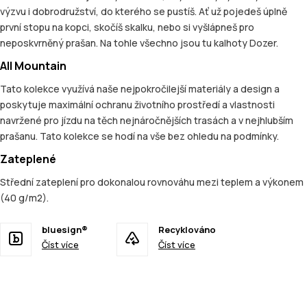
výzvu i dobrodružství, do kterého se pustíš. Ať už pojedeš úplně
první stopu na kopci, skočíš skalku, nebo si vyšlápneš pro
neposkvrněný prašan. Na tohle všechno jsou tu kalhoty Dozer.
All Mountain
Tato kolekce využívá naše nejpokročilejší materiály a design a
poskytuje maximální ochranu životního prostředí a vlastnosti
navržené pro jízdu na těch nejnáročnějších trasách a v nejhlubším
prašanu. Tato kolekce se hodí na vše bez ohledu na podmínky.
Zateplené
Střední zateplení pro dokonalou rovnováhu mezi teplem a výkonem
(40 g/m2).
bluesign®
Recyklováno
Číst více
Číst více