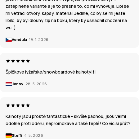
zateplnene variante a je to presne to, co mi vyhovuje. Libi se
mi vetraci otvory, kapsy, material. Jedine, co by se mi jeste
libilo, by byl dlouhy zip na boku, ktery by usnadnil chozeni na
wc ;)
Vendula
19. 1. 2026
Špičkové lyžařské/snowboardové kalhoty!!!
Jenny
28. 5. 2026
Kalhoty jsou prostě fantastické - skvěle padnou, jsou velmi
odolné proti oděru, nepromokavé a také teplé! Co víc si přát?
Steffi
4. 5. 2026