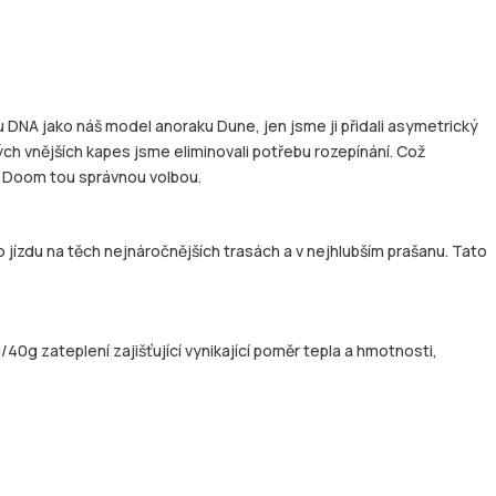
u DNA jako náš model anoraku Dune, jen jsme ji přidali asymetrický
ých vnějších kapes jsme eliminovali potřebu rozepínání. Což
je Doom tou správnou volbou.
 jízdu na těch nejnáročnějších trasách a v nejhlubším prašanu. Tato
0g zateplení zajišťující vynikající poměr tepla a hmotnosti,