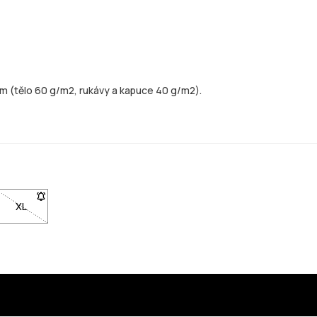
m (tělo 60 g/m2, rukávy a kapuce 40 g/m2).
XL
- Velikost XL není dostupná. Klikni pro upozornění, až bude skla