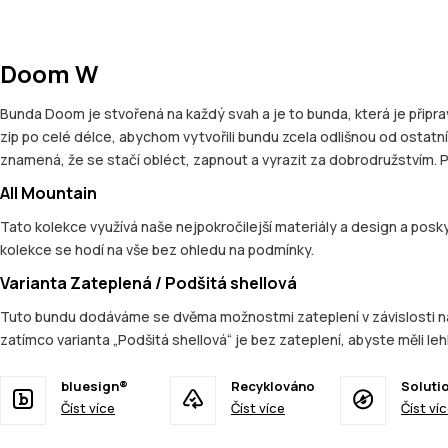
Doom W
Bunda Doom je stvořená na každý svah a je to bunda, která je připra
zip po celé délce, abychom vytvořili bundu zcela odlišnou od ostatní
znamená, že se stačí obléct, zapnout a vyrazit za dobrodružstvím. P
All Mountain
Tato kolekce využívá naše nejpokročilejší materiály a design a posky
kolekce se hodí na vše bez ohledu na podmínky.
Varianta Zateplená / Podšitá shellová
Tuto bundu dodáváme se dvěma možnostmi zateplení v závislosti na va
zatímco varianta „Podšitá shellová“ je bez zateplení, abyste měli leh
bluesign®
Recyklováno
Soluti
Číst více
Číst více
Číst ví