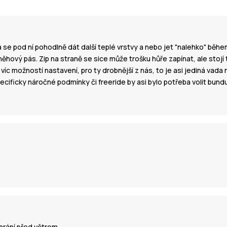
á se pod ní pohodlně dát další teplé vrstvy a nebo jet "nalehko" běh
hový pás. Zip na straně se sice může trošku hůře zapínat, ale stojí t
 víc možností nastavení, pro ty drobnější z nás, to je asi jediná vada
ficky náročné podmínky či freeride by asi bylo potřeba volit bundu 
hrání před větrem.