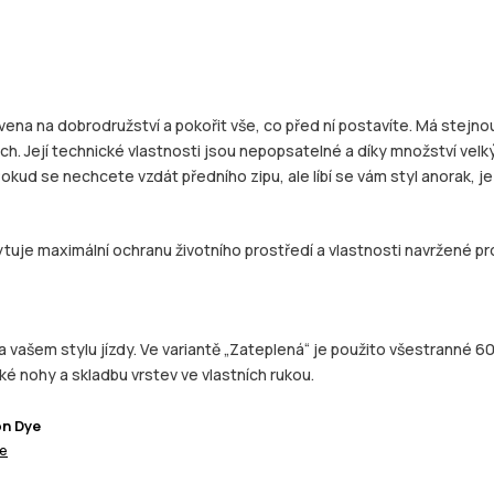
vena na dobrodružství a pokořit vše, co před ní postavíte. Má stejno
ch. Její technické vlastnosti jsou nepopsatelné a díky množství velk
okud se nechcete vzdát předního zipu, ale líbí se vám styl anorak, 
tuje maximální ochranu životního prostředí a vlastnosti navržené pro
šem stylu jízdy. Ve variantě „Zateplená“ je použito všestranné 60/4
ké nohy a skladbu vrstev ve vlastních rukou.
on Dye
ce