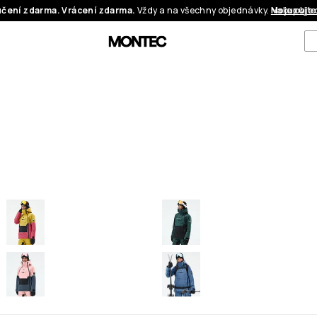
čení zdarma. Vrácení zdarma.
Vždy a na všechny objednávky.
Nakupujte
Moje obje