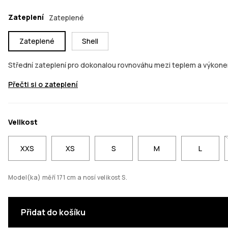
Zateplení
Zateplené
Zateplené
Shell
Střední zateplení pro dokonalou rovnováhu mezi teplem a výkone
Přečti si o zateplení
Velikost
XXS
XS
S
M
L
Model(ka) měří 171 cm a nosí velikost S.
Přidat do košíku