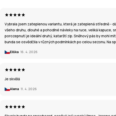
Vybrala jsem zateplenou variantu, která je zateplená středně - d
všeho druhu, dlouhé a pohodlné návleky na ruce, veliká kapuce, sně
porozepnutí je ideální druhý, katarští zip. Sněhový pás by mohl mít
bunda se osvědčila v různých podmínkách po celou sezonu. Na speci
Eliška
16. 4. 2026
Je skvělá
Alena
11. 4. 2026
Skvela bunda na snowboard, oceňuji její vysoký límec - krasne oc