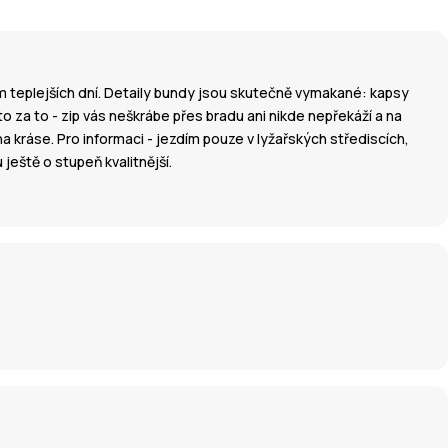
em teplejších dní. Detaily bundy jsou skutečně vymakané: kapsy
o za to - zip vás neškrábe přes bradu ani nikde nepřekáží a na
 na kráse. Pro informaci - jezdím pouze v lyžařských střediscích,
ještě o stupeň kvalitnější.