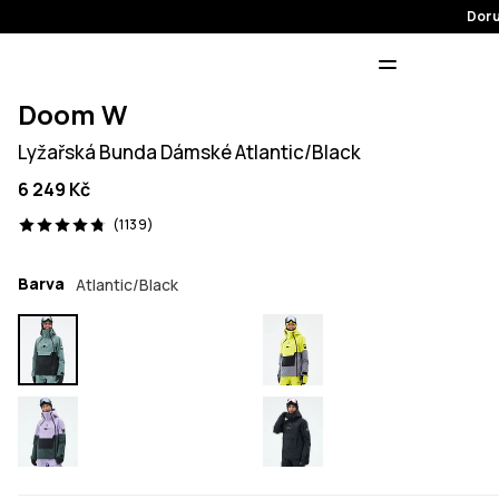
Doru
Doom W
Lyžařská Bunda Dámské Atlantic/Black
6 249 Kč
1139 recenze, 4.8/5
(1139)
Barva
Atlantic/Black