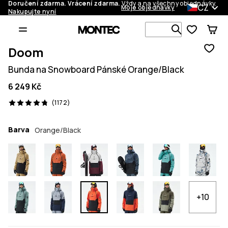
Doručení zdarma. Vrácení zdarma.
Vždy a na všechny objednávky.
CZ
Moje objednávky
Nakupujte nyní
Vyhledávej 
Doom
Bunda na Snowboard Pánské Orange/Black
6 249 Kč
1172 recenze, 4.8/5
(1172)
Barva
Orange/Black
+10