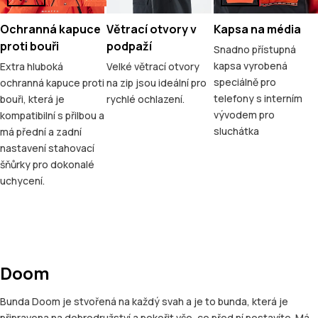
Ochranná kapuce
Větrací otvory v
Kapsa na média
proti bouři
podpaží
Snadno přístupná
kapsa vyrobená
Extra hluboká
Velké větrací otvory
speciálně pro
ochranná kapuce proti
na zip jsou ideální pro
telefony s interním
bouři, která je
rychlé ochlazení.
vývodem pro
kompatibilní s přilbou a
sluchátka
má přední a zadní
nastavení stahovací
šňůrky pro dokonalé
uchycení.
Doom
Bunda Doom je stvořená na každý svah a je to bunda, která je
připravena na dobrodružství a pokořit vše, co před ní postavíte. Má