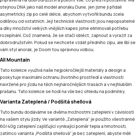
stejnou DNA jako náš model anoraku Dune, jen jsme ji přidali
asymetrický zip po celé délce, abychom vytvořili bundu zcela
odlišnou od ostatních. Její technické vlastnosti jsou nepopsatelné
a díky množství velkých vnějších kapes jsme eliminovali potřebu
rozepínání. Což znamená, že se stačí obléct, zapnout a vyrazit za
dobrodružstvím. Pokud se nechcete vzdát předního zipu, ale líbí se
vám styl anorak, je Doom tou správnou volbou.
All Mountain
Tato kolekce využívá naše nejpokročilejší materiály a design a
poskytuje maximální ochranu životního prostředí a vlastnosti
navržené pro jízdu na těch nejnáročnějších trasách a v nejhlubším
prašanu. Tato kolekce se hodí na vše bez ohledu na podmínky.
Varianta Zateplená / Podšitá shellová
Tuto bundu dodáváme se dvěma možnostmi zateplení v závislosti
na vašem stylu jízdy. Ve variantě „Zateplená“ je použito všestranné
60/40g zateplení zajišťující vynikající poměr tepla a hmotnosti,
zatímco varianta „Podšitá shellová“ je bez zateplení, abyste měli