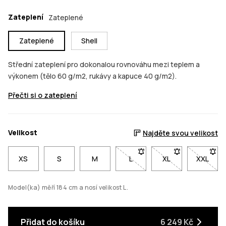
Zateplení
Zateplené
Zateplené
Shell
Střední zateplení pro dokonalou rovnováhu mezi teplem a
výkonem (tělo 60 g/m2, rukávy a kapuce 40 g/m2).
Přečti si o zateplení
Velikost
Najděte svou velikost
XS
S
M
L
- Velikost L není dostupná. K
XL
- Velikost XL není
XXL
- Velik
Model(ka) měří 184 cm a nosí velikost L.
Přidat do košíku
6 249 Kč