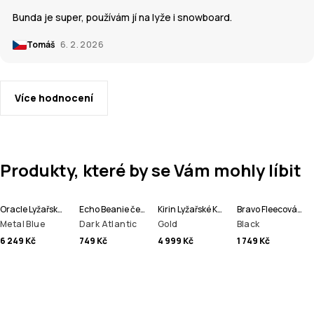
Bunda je super, používám jí na lyže i snowboard.
Tomáš
6. 2. 2026
Více hodnocení
Produkty, které by se Vám mohly líbit
Oracle Lyžařská Bunda Pánské
Echo Beanie čepice
Kirin Lyžařské Kalhoty Pánské
Bravo Fleecová Mikina Pánské
Metal Blue
Dark Atlantic
Gold
Black
6 249 Kč
749 Kč
4 999 Kč
1 749 Kč