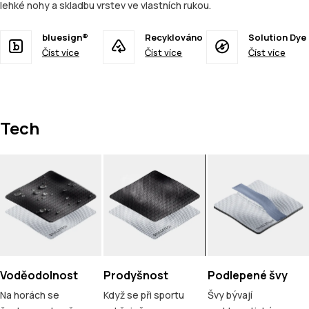
lehké nohy a skladbu vrstev ve vlastních rukou.
bluesign®
Recyklováno
Solution Dye
Číst více
Číst více
Číst více
Tech
Voděodolnost
Prodyšnost
Podlepené švy
Na horách se
Když se při sportu
Švy bývají