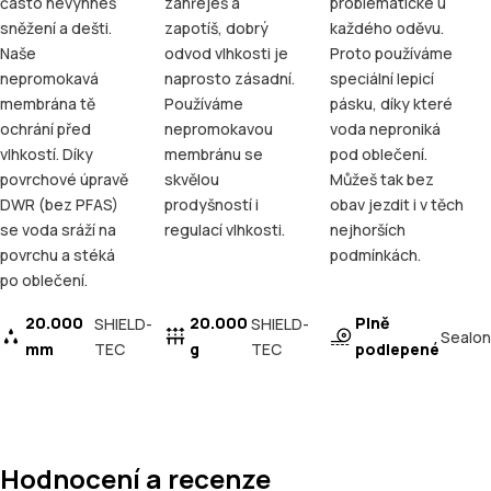
často nevyhneš
zahřeješ a
problematické u
sněžení a dešti.
zapotíš, dobrý
každého oděvu.
Naše
odvod vlhkosti je
Proto používáme
nepromokavá
naprosto zásadní.
speciální lepicí
membrána tě
Používáme
pásku, díky které
ochrání před
nepromokavou
voda neproniká
vlhkostí. Díky
membránu se
pod oblečení.
povrchové úpravě
skvělou
Můžeš tak bez
DWR (bez PFAS)
prodyšností i
obav jezdit i v těch
se voda sráží na
regulací vlhkosti.
nejhorších
povrchu a stéká
podmínkách.
po oblečení.
20.000
20.000
Plně
SHIELD-
SHIELD-
Sealon
mm
TEC
g
TEC
podlepené
Hodnocení a recenze