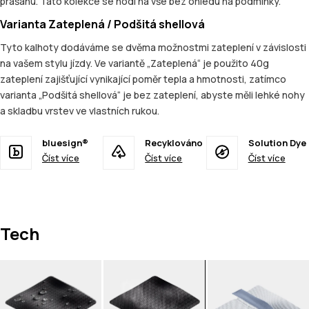
prašanu. Tato kolekce se hodí na vše bez ohledu na podmínky.
Varianta Zateplená / Podšitá shellová
Tyto kalhoty dodáváme se dvěma možnostmi zateplení v závislosti
na vašem stylu jízdy. Ve variantě „Zateplená“ je použito 40g
zateplení zajišťující vynikající poměr tepla a hmotnosti, zatímco
varianta „Podšitá shellová“ je bez zateplení, abyste měli lehké nohy
a skladbu vrstev ve vlastních rukou.
bluesign®
Recyklováno
Solution Dye
Číst více
Číst více
Číst více
Tech