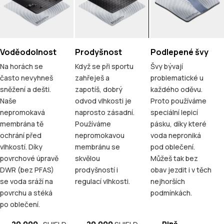
Voděodolnost
Prodyšnost
Podlepené švy
Na horách se
Když se při sportu
Švy bývají
často nevyhneš
zahřeješ a
problematické u
sněžení a dešti.
zapotíš, dobrý
každého oděvu.
Naše
odvod vlhkosti je
Proto používáme
nepromokavá
naprosto zásadní.
speciální lepicí
membrána tě
Používáme
pásku, díky které
ochrání před
nepromokavou
voda neproniká
vlhkostí. Díky
membránu se
pod oblečení.
povrchové úpravě
skvělou
Můžeš tak bez
DWR (bez PFAS)
prodyšností i
obav jezdit i v těch
se voda sráží na
regulací vlhkosti.
nejhorších
povrchu a stéká
podmínkách.
po oblečení.
20.000
20.000
Plně