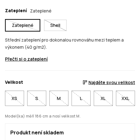
Zateplení
Zateplené
Zateplené
Shell
Střední zateplení pro dokonalou rovnováhu mezi teplem a
výkonem (40 g/m2).
Přečti si o zateplení
Velikost
Najděte svou velikost
XS
S
M
L
XL
XXL
Model(ka) měří 186 cm a nosí velikost M.
Produkt není skladem