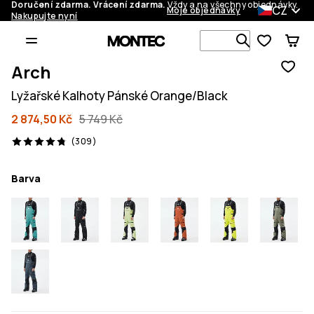
Doručení zdarma. Vrácení zdarma.
Vždy a na všechny objednávky.
CZ
Moje objednávky
Nakupujte nyní
Vyhledávej 
Arch
Lyžařské Kalhoty Pánské Orange/Black
2 874,50 Kč
5 749 Kč
309 recenze, 4.8/5
(309)
Barva