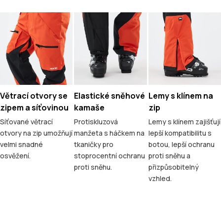
Větrací otvory se
Elastické sněhové
Lemy s klínem na
zipem a síťovinou
kamaše
zip
Síťované větrací
Protiskluzová
Lemy s klínem zajišťují
otvory na zip umožňují
manžeta s háčkem na
lepší kompatibilitu s
velmi snadné
tkaničky pro
botou, lepší ochranu
osvěžení.
stoprocentní ochranu
proti sněhu a
proti sněhu.
přizpůsobitelný
vzhled.