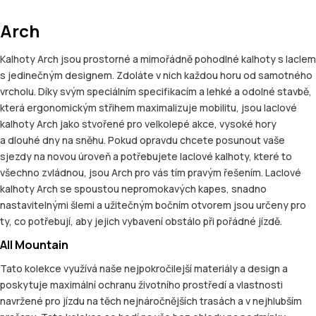
Arch
Kalhoty Arch jsou prostorné a mimořádně pohodlné kalhoty s laclem
s jedinečným designem. Zdoláte v nich každou horu od samotného
vrcholu. Díky svým speciálním specifikacím a lehké a odolné stavbě,
která ergonomickým střihem maximalizuje mobilitu, jsou laclové
kalhoty Arch jako stvořené pro velkolepé akce, vysoké hory
a dlouhé dny na sněhu. Pokud opravdu chcete posunout vaše
sjezdy na novou úroveň a potřebujete laclové kalhoty, které to
všechno zvládnou, jsou Arch pro vás tím pravým řešením. Laclové
kalhoty Arch se spoustou nepromokavých kapes, snadno
nastavitelnými šlemi a užitečným bočním otvorem jsou určeny pro
ty, co potřebují, aby jejich vybavení obstálo při pořádné jízdě.
All Mountain
Tato kolekce využívá naše nejpokročilejší materiály a design a
poskytuje maximální ochranu životního prostředí a vlastnosti
navržené pro jízdu na těch nejnáročnějších trasách a v nejhlubším