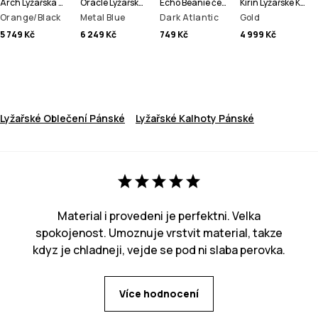
Arch Lyžařská Bunda Pánské
Oracle Lyžařská Bunda Pánské
Echo Beanie čepice
Kirin Lyžařské Kalhoty Pánské
Orange/Black
Metal Blue
Dark Atlantic
Gold
5 749 Kč
6 249 Kč
749 Kč
4 999 Kč
Lyžařské Oblečení Pánské
Lyžařské Kalhoty Pánské
Material i provedeni je perfektni. Velka
spokojenost. Umoznuje vrstvit material, takze
kdyz je chladneji, vejde se pod ni slaba perovka.
Více hodnocení