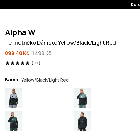
Doru
Alpha W
Termotričko Dámské Yellow/Black/Light Red
899,40 Kč
1 499 Kč
113 recenze, 4.8/5
(113)
Barva
Yellow/Black/Light Red