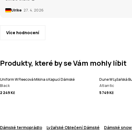
Ulrike
27. 4. 2026
Více hodnocení
Produkty, které by se Vám mohly líbit
Uniform W Fleecová Mikina s Kapucí Dámské
Dune W Lyžařská 
Black
Atlantic
2 249 Kč
5 749 Kč
Dámské termoprádlo
Lyžařské Oblečení Dámské
Dámské snow