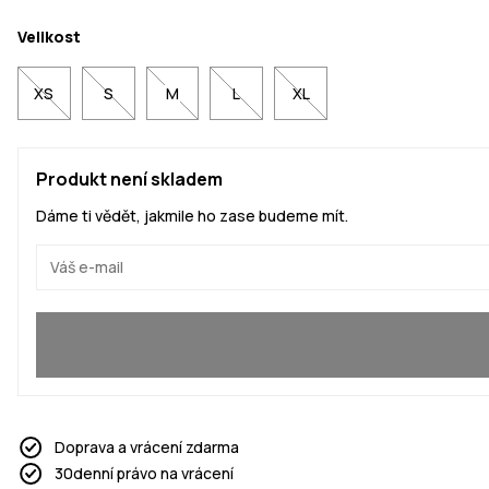
Velikost
XS
S
M
L
XL
Produkt není skladem
Dáme ti vědět, jakmile ho zase budeme mít.
Ano, chci se přidat
Doprava a vrácení zdarma
30denní právo na vrácení