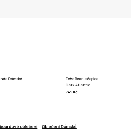
Bunda Dámské
Echo Beanie čepice
Dark Atlantic
749 Kč
boardové oblečení
Oblečeni Dámské