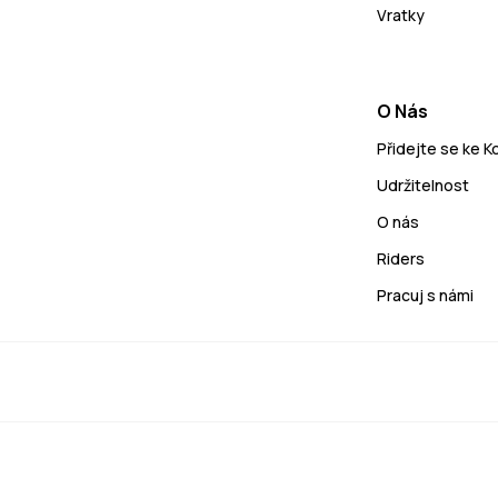
Vratky
O Nás
Přidejte se ke 
Udržitelnost
O nás
Riders
Pracuj s námi