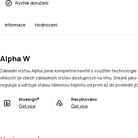
Rychlé doručení
Informace
Hodnocení
Alpha W
Základní vrstvu Alpha jsme kompletně navrhli s využitím technologie
vlhkosti ze všech základních vrstev dostupných na trhu. Stejně jako 
reguluje a udržuje stálou tělesnou teplotu od první až do poslední jí
bluesign®
Recyklováno
Číst více
Číst více