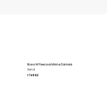
Bravo W Fleecová Mikina Dámské
Sand
1 749 Kč