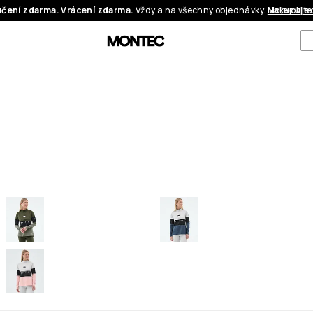
čení zdarma. Vrácení zdarma.
Vždy a na všechny objednávky.
Nakupujte
Moje obje