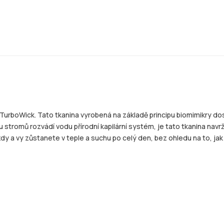
 TurboWick. Tato tkanina vyrobená na základě principu biomimikry dos
u stromů rozvádí vodu přírodní kapilární systém, je tato tkanina nav
zdy a vy zůstanete v teple a suchu po celý den, bez ohledu na to, jak