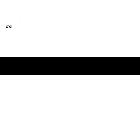
le sera de retour en stock
pour être averti lorsqu'elle sera de retour en stock
XXL