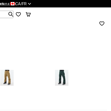
CA/FR
es
 ton style
Recherche parmi 1 000+ produits