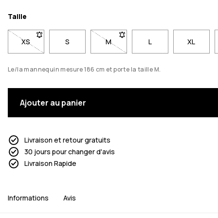
Taille
XS
- Taille XS non disponible. Cliquez pour être averti lorsqu'el
S
M
- Taille M non disponible. Cliquez 
L
XL
Le/la mannequin mesure 186 cm et porte la taille M.
Ajouter au panier
Livraison et retour gratuits
30 jours pour changer d'avis
Livraison Rapide
Informations
Avis