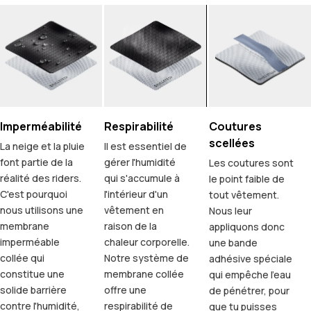
Imperméabilité
Respirabilité
Coutures
scellées
La neige et la pluie
Il est essentiel de
font partie de la
gérer l'humidité
Les coutures sont
réalité des riders.
qui s'accumule à
le point faible de
C'est pourquoi
l'intérieur d'un
tout vêtement.
nous utilisons une
vêtement en
Nous leur
membrane
raison de la
appliquons donc
imperméable
chaleur corporelle.
une bande
collée qui
Notre système de
adhésive spéciale
constitue une
membrane collée
qui empêche l'eau
solide barrière
offre une
de pénétrer, pour
contre l'humidité,
respirabilité de
que tu puisses