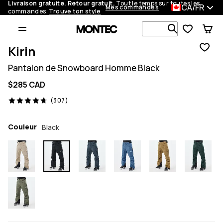
Livraison gratuite. Retour gratuit.
Tout le temps sur toutes les
CA/FR
Mes commandes
commandes.
Trouve ton style
Recherche p
Kirin
Pantalon de Snowboard Homme Black
$285 CAD
307 avis, 4.7/5
(307)
Couleur
Black