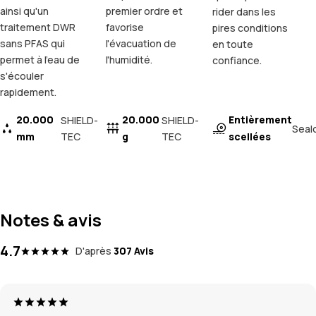
ainsi qu'un
premier ordre et
rider dans les
traitement DWR
favorise
pires conditions
sans PFAS qui
l'évacuation de
en toute
permet à l'eau de
l'humidité.
confiance.
s'écouler
rapidement.
20.000
20.000
Entièrement
SHIELD-
SHIELD-
Seal
mm
TEC
g
TEC
scellées
Notes & avis
4.7
D'après
307 Avis