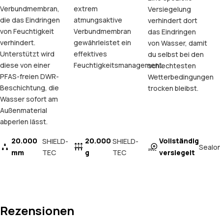
Verbundmembran,
extrem
Versiegelung
die das Eindringen
atmungsaktive
verhindert dort
von Feuchtigkeit
Verbundmembran
das Eindringen
verhindert.
gewährleistet ein
von Wasser, damit
Unterstützt wird
effektives
du selbst bei den
diese von einer
Feuchtigkeitsmanagement.
schlechtesten
PFAS-freien DWR-
Wetterbedingungen
Beschichtung, die
trocken bleibst.
Wasser sofort am
Außenmaterial
abperlen lässt.
20.000
20.000
Vollständig
SHIELD-
SHIELD-
Sealo
mm
TEC
g
TEC
versiegelt
Rezensionen