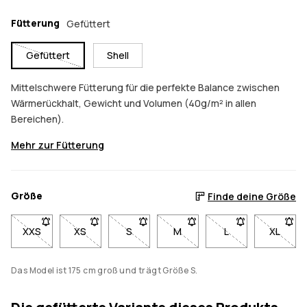
Fütterung
Gefüttert
Gefüttert
Shell
Mittelschwere Fütterung für die perfekte Balance zwischen
Wärmerückhalt, Gewicht und Volumen (40g/m² in allen
Bereichen).
Mehr zur Fütterung
Größe
Finde deine Größe
XXS
- Größe XXS nicht verfügbar. Klicke, um benachrichtigt zu we
XS
- Größe XS nicht verfügbar. Klicke, um benachricht
S
- Größe S nicht verfügbar. Klicke, um b
M
- Größe M nicht verfügbar. K
L
- Größe L nicht ve
XL
- Größe
Das Model ist 175 cm groß und trägt Größe S.