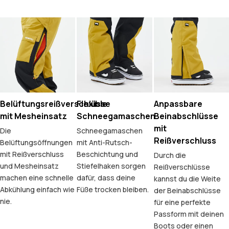
Belüftungsreißverschlüsse
Flexible
Anpassbare
mit Mesheinsatz
Schneegamaschen
Beinabschlüsse
mit
Die
Schneegamaschen
Reißverschluss
Belüftungsöffnungen
mit Anti-Rutsch-
mit Reißverschluss
Beschichtung und
Durch die
und Mesheinsatz
Stiefelhaken sorgen
Reißverschlüsse
machen eine schnelle
dafür, dass deine
kannst du die Weite
Abkühlung einfach wie
Füße trocken bleiben.
der Beinabschlüsse
nie.
für eine perfekte
Passform mit deinen
Boots oder einen