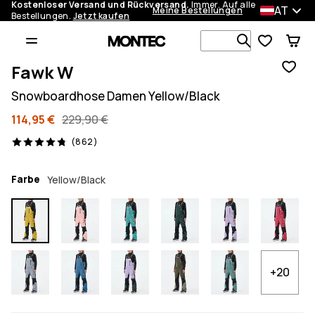
Kostenloser Versand und Rückversand.
Immer. Auf alle
AT
Meine Bestellungen
Bestellungen.
Jetzt kaufen
Durchsuche
Fawk W
Snowboardhose Damen Yellow/Black
114,95 €
229,90 €
862 Reviews, 4.8/5
(862)
Farbe
Yellow/Black
+20