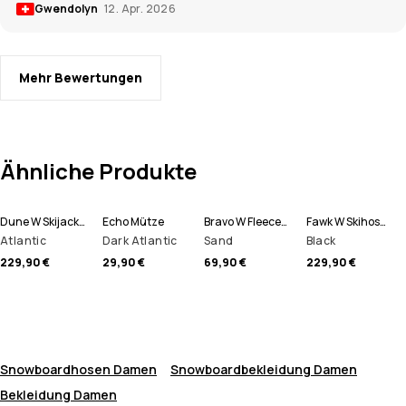
Gwendolyn
12. Apr. 2026
Mehr Bewertungen
Ähnliche Produkte
Dune W Skijacke Damen
Echo Mütze
Bravo W Fleecepullover Damen
Fawk W Skihose Damen
Atlantic
Dark Atlantic
Sand
Black
229,90 €
29,90 €
69,90 €
229,90 €
Snowboardhosen Damen
Snowboardbekleidung Damen
Bekleidung Damen