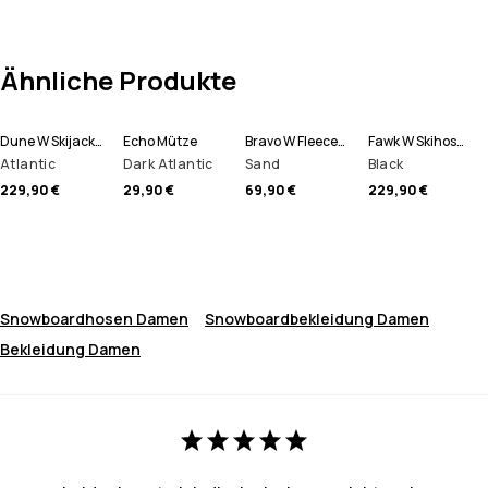
Ähnliche Produkte
Dune W Skijacke Damen
Echo Mütze
Bravo W Fleecepullover Damen
Fawk W Skihose Damen
Atlantic
Dark Atlantic
Sand
Black
229,90 €
29,90 €
69,90 €
229,90 €
Snowboardhosen Damen
Snowboardbekleidung Damen
Bekleidung Damen