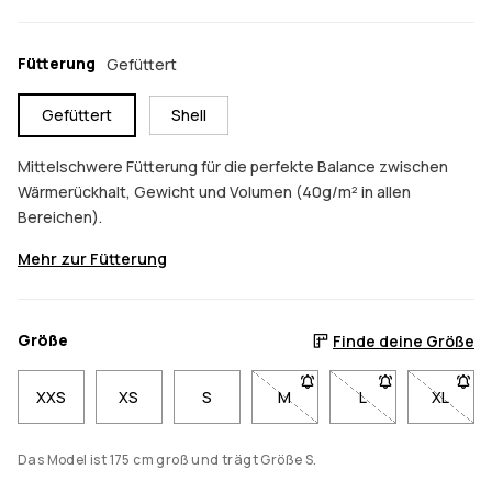
Fütterung
Gefüttert
Gefüttert
Shell
Mittelschwere Fütterung für die perfekte Balance zwischen
Wärmerückhalt, Gewicht und Volumen (40g/m² in allen
Bereichen).
Mehr zur Fütterung
Größe
Finde deine Größe
XXS
XS
S
M
- Größe M nicht verfügbar. K
L
- Größe L nicht ve
XL
- Größe
Das Model ist 175 cm groß und trägt Größe S.