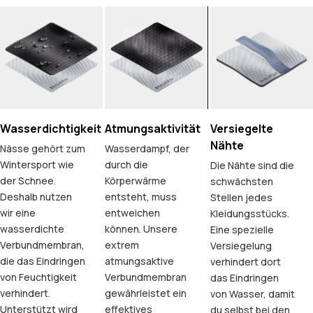
Wasserdichtigkeit
Atmungsaktivität
Versiegelte
Nähte
Nässe gehört zum
Wasserdampf, der
Wintersport wie
durch die
Die Nähte sind die
der Schnee.
Körperwärme
schwächsten
Deshalb nutzen
entsteht, muss
Stellen jedes
wir eine
entweichen
Kleidungsstücks.
wasserdichte
können. Unsere
Eine spezielle
Verbundmembran,
extrem
Versiegelung
die das Eindringen
atmungsaktive
verhindert dort
von Feuchtigkeit
Verbundmembran
das Eindringen
verhindert.
gewährleistet ein
von Wasser, damit
Unterstützt wird
effektives
du selbst bei den