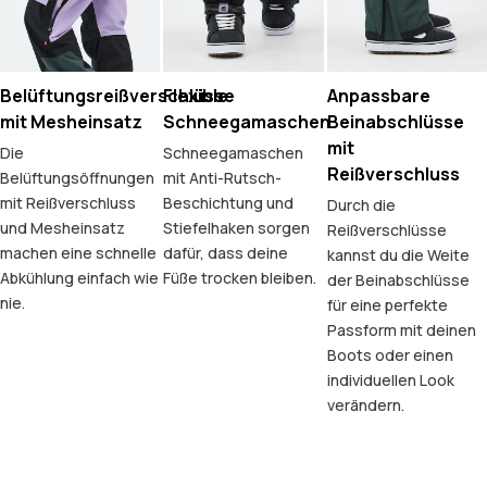
Belüftungsreißverschlüsse
Flexible
Anpassbare
mit Mesheinsatz
Schneegamaschen
Beinabschlüsse
mit
Die
Schneegamaschen
Reißverschluss
Belüftungsöffnungen
mit Anti-Rutsch-
mit Reißverschluss
Beschichtung und
Durch die
und Mesheinsatz
Stiefelhaken sorgen
Reißverschlüsse
machen eine schnelle
dafür, dass deine
kannst du die Weite
Abkühlung einfach wie
Füße trocken bleiben.
der Beinabschlüsse
nie.
für eine perfekte
Passform mit deinen
Boots oder einen
individuellen Look
verändern.