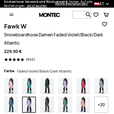
Kostenloser Versand und Rückversand.
Immer. Auf alle
AT
Meine Bestellungen
Bestellungen.
Jetzt kaufen
Durchsuche
Fawk W
Snowboardhose Damen Faded Violet/Black/Dark
Atlantic
229,90 €
862 Reviews, 4.8/5
(862)
Farbe
Faded Violet/Black/Dark Atlantic
+20