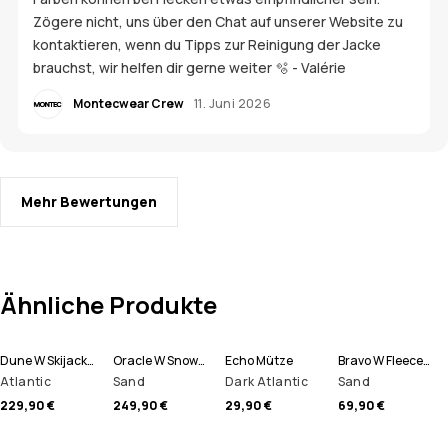
Zögere nicht, uns über den Chat auf unserer Website zu
kontaktieren, wenn du Tipps zur Reinigung der Jacke
brauchst, wir helfen dir gerne weiter 🫧 - Valérie
Montecwear Crew
11. Juni 2026
Mehr Bewertungen
Ähnliche Produkte
Dune W Skijacke Damen
Oracle W Snowboardjacke Damen
Echo Mütze
Bravo W Fleecepullover Damen
Atlantic
Sand
Dark Atlantic
Sand
229,90 €
249,90 €
29,90 €
69,90 €