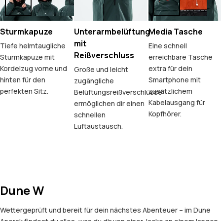
Sturmkapuze
Unterarmbelüftung
Media Tasche
mit
Tiefe helmtaugliche
Eine schnell
Reißverschluss
Sturmkapuze mit
erreichbare Tasche
Kordelzug vorne und
extra für dein
Große und leicht
hinten für den
Smartphone mit
zugängliche
perfekten Sitz.
zusätzlichem
Belüftungsreißverschlüsse
Kabelausgang für
ermöglichen dir einen
Kopfhörer.
schnellen
Luftaustausch.
Dune W
Wettergeprüft und bereit für dein nächstes Abenteuer – im Dune