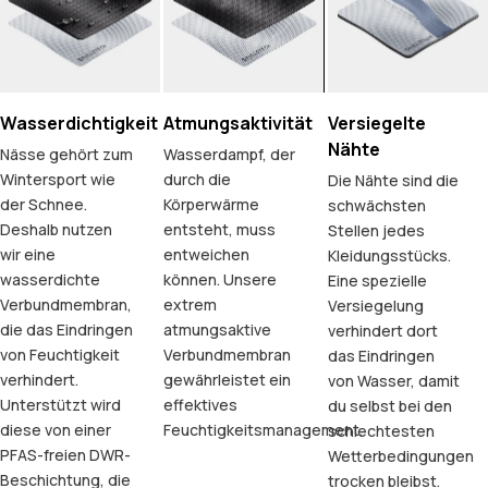
Wasserdichtigkeit
Atmungsaktivität
Versiegelte
Nähte
Nässe gehört zum
Wasserdampf, der
Wintersport wie
durch die
Die Nähte sind die
der Schnee.
Körperwärme
schwächsten
Deshalb nutzen
entsteht, muss
Stellen jedes
wir eine
entweichen
Kleidungsstücks.
wasserdichte
können. Unsere
Eine spezielle
Verbundmembran,
extrem
Versiegelung
die das Eindringen
atmungsaktive
verhindert dort
von Feuchtigkeit
Verbundmembran
das Eindringen
verhindert.
gewährleistet ein
von Wasser, damit
Unterstützt wird
effektives
du selbst bei den
diese von einer
Feuchtigkeitsmanagement.
schlechtesten
PFAS-freien DWR-
Wetterbedingungen
Beschichtung, die
trocken bleibst.