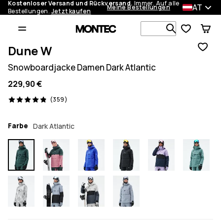
Kostenloser Versand und Rückversand.
Immer. Auf alle
AT
Meine Bestellungen
Bestellungen.
Jetzt kaufen
Durchsuche
Dune W
Snowboardjacke Damen Dark Atlantic
229,90 €
359 Reviews, 4.9/5
(359)
Farbe
Dark Atlantic