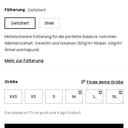
Fütterung
Gefüttert
Gefüttert
Shell
Mittelschwere Fütterung für die perfekte Balance zwischen
Wärmerückhalt, Gewicht und Volumen (60g/m² Körper, 40g/m²
Ärmel und Kapuze).
Mehr zur Fütterung
Größe
Finde deine Größe
XXS
XS
S
M
- Größe M nicht verfügbar. K
L
- Größe L nicht ve
XL
- Größe
Das Model ist 171 cm groß und trägt Größe S.