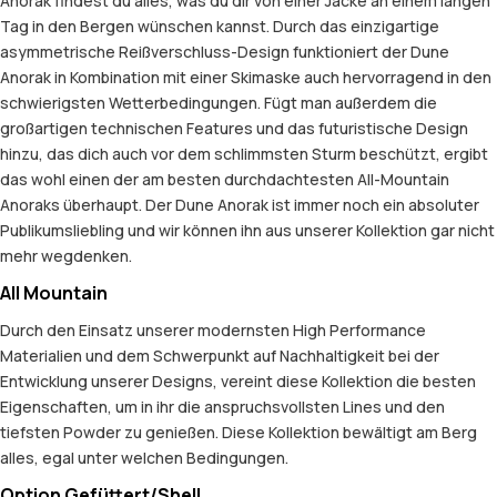
Anorak findest du alles, was du dir von einer Jacke an einem langen
Tag in den Bergen wünschen kannst. Durch das einzigartige
asymmetrische Reißverschluss-Design funktioniert der Dune
Anorak in Kombination mit einer Skimaske auch hervorragend in den
schwierigsten Wetterbedingungen. Fügt man außerdem die
großartigen technischen Features und das futuristische Design
hinzu, das dich auch vor dem schlimmsten Sturm beschützt, ergibt
das wohl einen der am besten durchdachtesten All-Mountain
Anoraks überhaupt. Der Dune Anorak ist immer noch ein absoluter
Publikumsliebling und wir können ihn aus unserer Kollektion gar nicht
mehr wegdenken.
All Mountain
Durch den Einsatz unserer modernsten High Performance
Materialien und dem Schwerpunkt auf Nachhaltigkeit bei der
Entwicklung unserer Designs, vereint diese Kollektion die besten
Eigenschaften, um in ihr die anspruchsvollsten Lines und den
tiefsten Powder zu genießen. Diese Kollektion bewältigt am Berg
alles, egal unter welchen Bedingungen.
Option Gefüttert/Shell