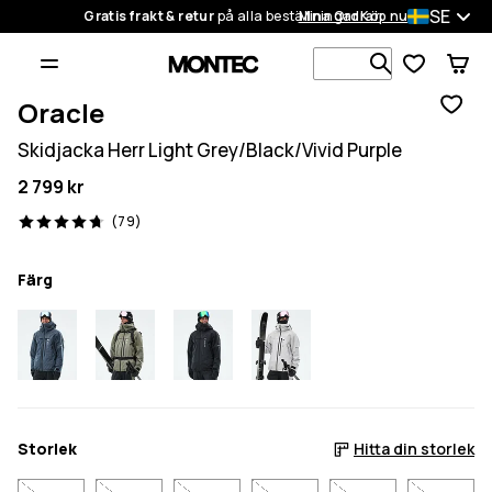
SE
Gratis frakt & retur
på alla beställningar
Mina Ordrar
Köp nu
Sök bland 1
Oracle
Skidjacka Herr Light Grey/Black/Vivid Purple
2 799 kr
79 recensioner, 4.7/5
(79)
Färg
Storlek
Hitta din storlek