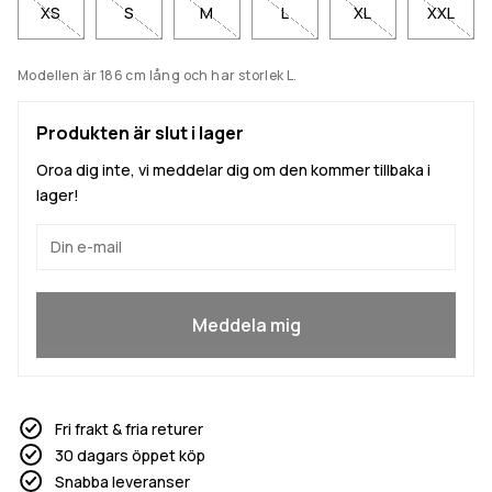
XS
S
M
L
XL
XXL
Modellen är 186 cm lång och har storlek L.
Produkten är slut i lager
Oroa dig inte, vi meddelar dig om den kommer tillbaka i
lager!
Ja, jag vill gå med
Meddela mig
Fri frakt & fria returer
30 dagars öppet köp
Snabba leveranser