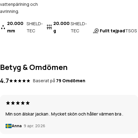
vattenpärlning och
avrinning.
20.000
20.000
SHIELD-
SHIELD-
mm
TEC
g
TEC
Fullt tejpad
TSGS
Betyg & Omdömen
4.7
Baserat på
79 Omdömen
Min son älskar jackan . Mycket skön och håller värmen bra .
Anna
9 apr. 2026