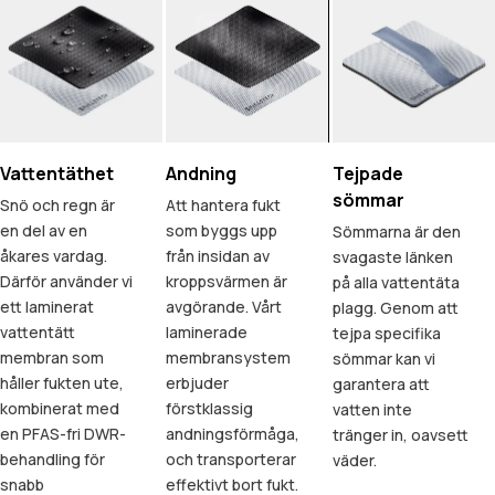
Vattentäthet
Andning
Tejpade
sömmar
Snö och regn är
Att hantera fukt
en del av en
som byggs upp
Sömmarna är den
åkares vardag.
från insidan av
svagaste länken
Därför använder vi
kroppsvärmen är
på alla vattentäta
ett laminerat
avgörande. Vårt
plagg. Genom att
vattentätt
laminerade
tejpa specifika
membran som
membransystem
sömmar kan vi
håller fukten ute,
erbjuder
garantera att
kombinerat med
förstklassig
vatten inte
en PFAS-fri DWR-
andningsförmåga,
tränger in, oavsett
behandling för
och transporterar
väder.
snabb
effektivt bort fukt.