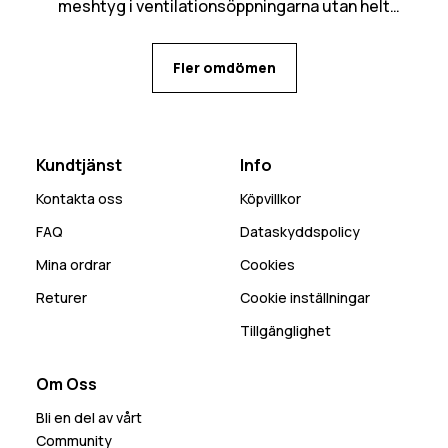
meshtyg i ventilationsöppningarna utan helt
öppet in, kan bli mycket snö som kommer in den
vägen. Många praktiska fickor med flera olika
Fler omdömen
alternativ för mobilen beroende på behov.
Kundtjänst
Info
Kontakta oss
Köpvillkor
FAQ
Dataskyddspolicy
Mina ordrar
Cookies
Returer
Cookie inställningar
Tillgänglighet
Om Oss
Bli en del av vårt
Community