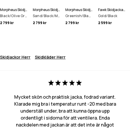
Morpheus Skidjacka Man
Morpheus Skidjacka Man
Morpheus Skidjacka Man
Fawk Skidjacka Man
Black/Olive Green/Light Grey
Sand/Black/Metal Blue
Greenish/Black
Gold/Black
2 799 kr
2 799 kr
2 799 kr
2 599 kr
Skidjackor Herr
Skidkläder Herr
Mycket skön och praktisk jacka, fodrad variant.
Klarade mig bra i temperatur runt -20 med bara
underställ under, bra att kunna öppna upp
ordentligt i sidorna för att ventilera. Enda
nackdelen med jackan är att det inte är något