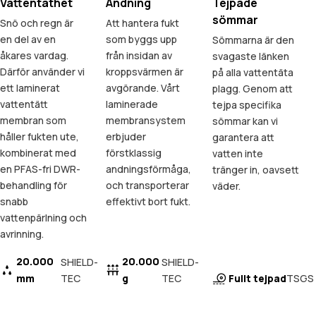
Vattentäthet
Andning
Tejpade
sömmar
Snö och regn är
Att hantera fukt
en del av en
som byggs upp
Sömmarna är den
åkares vardag.
från insidan av
svagaste länken
Därför använder vi
kroppsvärmen är
på alla vattentäta
ett laminerat
avgörande. Vårt
plagg. Genom att
vattentätt
laminerade
tejpa specifika
membran som
membransystem
sömmar kan vi
håller fukten ute,
erbjuder
garantera att
kombinerat med
förstklassig
vatten inte
en PFAS-fri DWR-
andningsförmåga,
tränger in, oavsett
behandling för
och transporterar
väder.
snabb
effektivt bort fukt.
vattenpärlning och
avrinning.
20.000
20.000
SHIELD-
SHIELD-
mm
TEC
g
TEC
Fullt tejpad
TSGS