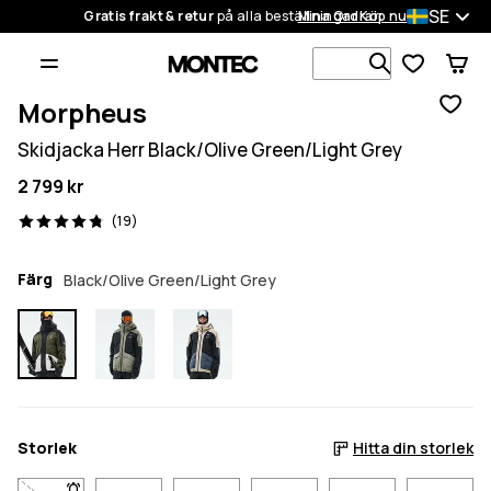
SE
Gratis frakt & retur
på alla beställningar
Mina Ordrar
Köp nu
Sök bland 1
Morpheus
Skidjacka Herr Black/Olive Green/Light Grey
2 799 kr
19 recensioner, 4.8/5
(19)
Färg
Black/Olive Green/Light Grey
Storlek
Hitta din storlek