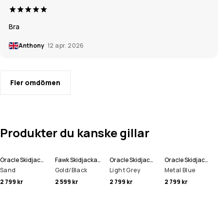
Bra
Anthony
12 apr. 2026
Fler omdömen
Produkter du kanske gillar
Oracle Skidjacka Man
Fawk Skidjacka Man
Oracle Skidjacka Man
Oracle Skidjacka Man
Sand
Gold/Black
Light Grey
Metal Blue
2 799 kr
2 599 kr
2 799 kr
2 799 kr