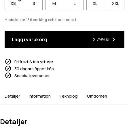
XS
- Storlek XS är inte tillgänglig. Klicka för att bli meddelad när de
S
M
L
XL
XXL
Modellen är 186 cm lång och har storlek L.
Lägg i varukorg
2 799 kr
Fri frakt & fria returer
30 dagars öppet köp
Snabba leveranser
Detaljer
Information
Teknologi
Omdömen
Detaljer