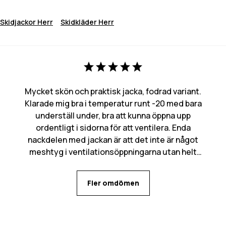
Skidjackor Herr
Skidkläder Herr
Mycket skön och praktisk jacka, fodrad variant.
Klarade mig bra i temperatur runt -20 med bara
underställ under, bra att kunna öppna upp
ordentligt i sidorna för att ventilera. Enda
nackdelen med jackan är att det inte är något
meshtyg i ventilationsöppningarna utan helt
öppet in, kan bli mycket snö som kommer in den
vägen. Många praktiska fickor med flera olika
Fler omdömen
alternativ för mobilen beroende på behov.