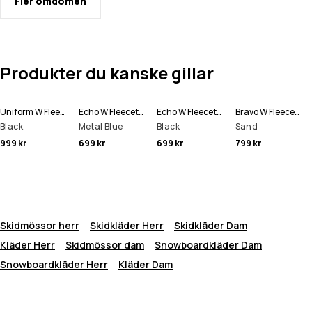
Fler omdömen
Produkter du kanske gillar
Uniform W Fleecehood Kvinna
Echo W Fleecetröja Kvinna
Echo W Fleecetröja Kvinna
Bravo W Fleecetröja Kvinna
Black
Metal Blue
Black
Sand
999 kr
699 kr
699 kr
799 kr
Skidmössor herr
Skidkläder Herr
Skidkläder Dam
Kläder Herr
Skidmössor dam
Snowboardkläder Dam
Snowboardkläder Herr
Kläder Dam