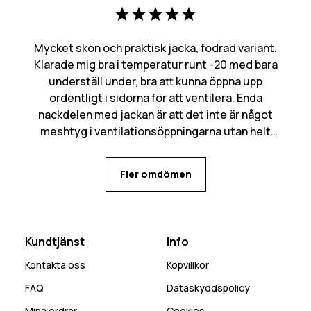
Mycket skön och praktisk jacka, fodrad variant.
Klarade mig bra i temperatur runt -20 med bara
underställ under, bra att kunna öppna upp
ordentligt i sidorna för att ventilera. Enda
nackdelen med jackan är att det inte är något
meshtyg i ventilationsöppningarna utan helt
öppet in, kan bli mycket snö som kommer in den
vägen. Många praktiska fickor med flera olika
Fler omdömen
alternativ för mobilen beroende på behov.
Kundtjänst
Info
Kontakta oss
Köpvillkor
FAQ
Dataskyddspolicy
Mina ordrar
Cookies