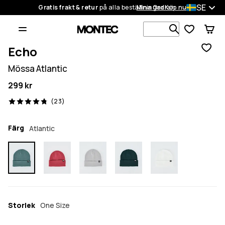
SE
Gratis frakt & retur
på alla beställningar
Mina Ordrar
Köp nu
Sök bland 1
Echo
Mössa Atlantic
299 kr
23 recensioner, 4.8/5
(23)
Färg
Atlantic
Storlek
One Size