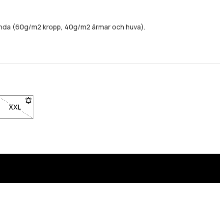
tanda (60g/m2 kropp, 40g/m2 ärmar och huva).
lgänglig. Klicka för att bli meddelad när den är tillbaka i lager
 XL är inte tillgänglig. Klicka för att bli meddelad när den är tillbaka i l
XXL
- Storlek XXL är inte tillgänglig. Klicka för att bli meddelad när den