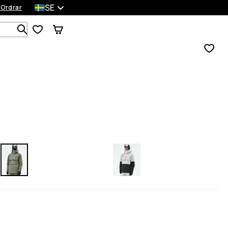
SE
 Ordrar
Sök bland 1 000+ produkter