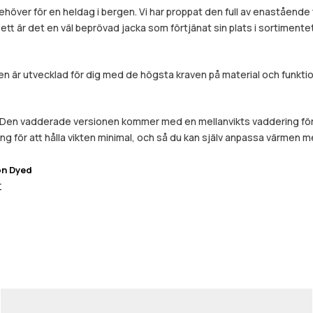
höver för en heldag i bergen. Vi har proppat den full av enastående 
tt är det en väl beprövad jacka som förtjänat sin plats i sortimentet
 är utvecklad för dig med de högsta kraven på material och funktion
ov. Den vadderade versionen kommer med en mellanvikts vaddering fö
g för att hålla vikten minimal, och så du kan själv anpassa värmen m
on Dyed
r