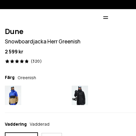
Dune
Snowboardjacka Herr Greenish
2 599 kr
320 recensioner, 4.9/5
(320)
Färg
Greenish
Vaddering
Vadderad