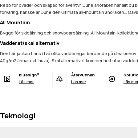
Redo för oväder och skapad för äventyr. Dune anoraken har allt du be
förvaring. Kanske är Dune den ultimata all-mountain anoraken... Oavse
All Mountain
Byggd för skidåkning och snowboardåkning, All Mountain-kollektionen
Vadderat/skal alternativ
Den här jackan finns i två olika vadderingar beroende på dina beh
40g/m2 ärmar och huva). Skal alternativet kommer helt utan vadderin
bluesign®
Återvunnen
Soluti
Läs mer
Läs mer
Läs me
Teknologi