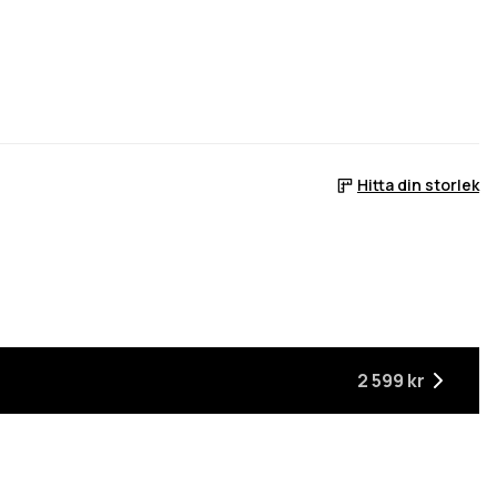
Hitta din storlek
ager
 är tillbaka i lager
2 599 kr