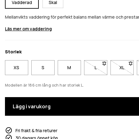
Vadderad
Skal
Mellanvikts vaddering för perfekt balans mellan värme och pres
Läs mer om vaddering
Storlek
XS
S
M
L
- Storlek L är inte til
XL
- Storlek
Modellen är 186 cm lång och har storlek L.
Lägg i varukorg
Fri frakt & fria returer
30 dagars öppet köp