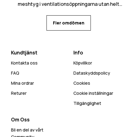
meshtyg i ventilationsöppningarna utan helt
öppet in, kan bli mycket snö som kommer in den
vägen. Många praktiska fickor med flera olika
Fler omdömen
alternativ för mobilen beroende på behov.
Kundtjänst
Info
Kontakta oss
Köpvillkor
FAQ
Dataskyddspolicy
Mina ordrar
Cookies
Returer
Cookie inställningar
Tillgänglighet
Om Oss
Bli en del av vårt
Community