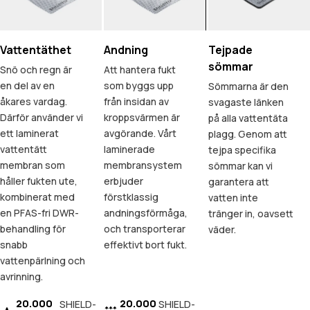
Vattentäthet
Andning
Tejpade
sömmar
Snö och regn är
Att hantera fukt
en del av en
som byggs upp
Sömmarna är den
åkares vardag.
från insidan av
svagaste länken
Därför använder vi
kroppsvärmen är
på alla vattentäta
ett laminerat
avgörande. Vårt
plagg. Genom att
vattentätt
laminerade
tejpa specifika
membran som
membransystem
sömmar kan vi
håller fukten ute,
erbjuder
garantera att
kombinerat med
förstklassig
vatten inte
en PFAS-fri DWR-
andningsförmåga,
tränger in, oavsett
behandling för
och transporterar
väder.
snabb
effektivt bort fukt.
vattenpärlning och
avrinning.
20.000
20.000
SHIELD-
SHIELD-