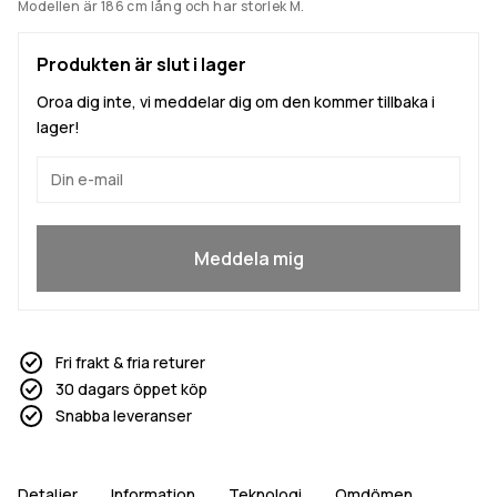
Modellen är 186 cm lång och har storlek M.
Produkten är slut i lager
Oroa dig inte, vi meddelar dig om den kommer tillbaka i
lager!
Ja, jag vill gå med
Meddela mig
Fri frakt & fria returer
30 dagars öppet köp
Snabba leveranser
Detaljer
Information
Teknologi
Omdömen