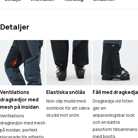
Detaljer
Ventilations
Elastiska snölås
Fåll med dragkedja
dragkedjor med
Non-slip mudd med
Dragkedja vid foten
mesh på insidan
snörkrok för att säkra
ger en
skydd mot snön.
anpassningsbar look
Ventilations
och en bättre
dragkedjor med mesh
passform tillsammans
på insidan, perfekt
med boots.
placerade för effektiv