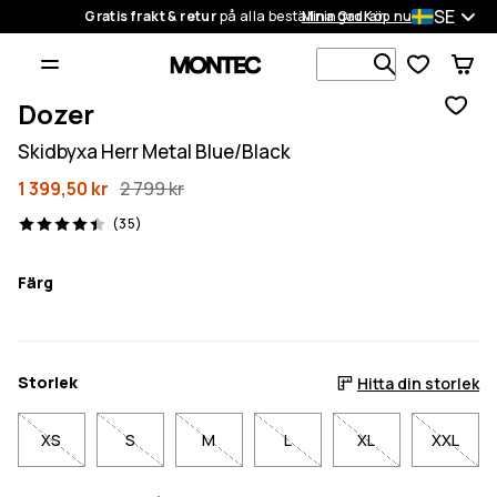
SE
Gratis frakt & retur
på alla beställningar
Mina Ordrar
Köp nu
Sök bland 1
Dozer
Skidbyxa Herr Metal Blue/Black
1 399,50 kr
2 799 kr
35 recensioner, 4.4/5
(35)
Färg
Storlek
Hitta din storlek
XS
S
M
L
XL
XXL