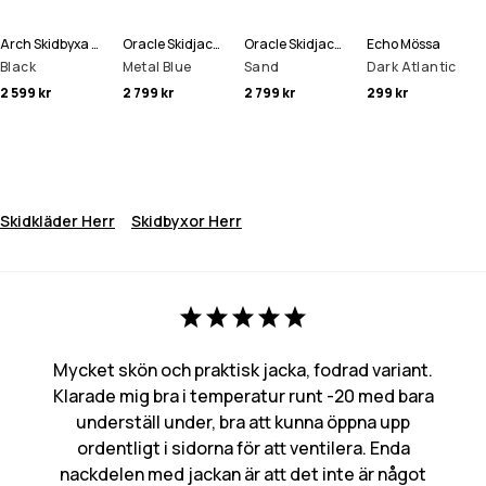
Arch Skidbyxa Man
Oracle Skidjacka Man
Oracle Skidjacka Man
Echo Mössa
Black
Metal Blue
Sand
Dark Atlantic
2 599 kr
2 799 kr
2 799 kr
299 kr
Skidkläder Herr
Skidbyxor Herr
Mycket skön och praktisk jacka, fodrad variant.
Klarade mig bra i temperatur runt -20 med bara
underställ under, bra att kunna öppna upp
ordentligt i sidorna för att ventilera. Enda
nackdelen med jackan är att det inte är något