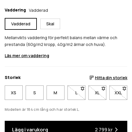
Vaddering
Vadderad
Vadderad
Skal
Mellanvikts vaddering för perfekt balans mellan värme och
prestanda (60g/m2 kropp, 40g/m2 ärmar och huva).
Läs mer om vaddering
Storlek
Hitta din storlek
XS
S
M
L
- Storlek L är inte tillgänglig.
XL
- Storlek XL är inte
XXL
- Storl
Modellen är 184 cm lång och har storlek L.
Lägg i varukorg
2 799 kr