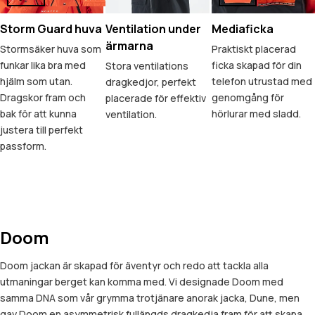
Storm Guard huva
Ventilation under
Mediaficka
ärmarna
Stormsäker huva som
Praktiskt placerad
funkar lika bra med
ficka skapad för din
Stora ventilations
hjälm som utan.
telefon utrustad med
dragkedjor, perfekt
Dragskor fram och
genomgång för
placerade för effektiv
bak för att kunna
hörlurar med sladd.
ventilation.
justera till perfekt
passform.
Doom
Doom jackan är skapad för äventyr och redo att tackla alla
utmaningar berget kan komma med. Vi designade Doom med
samma DNA som vår grymma trotjänare anorak jacka, Dune, men
gav Doom en asymmetrisk fullängds dragkedja fram för att skapa