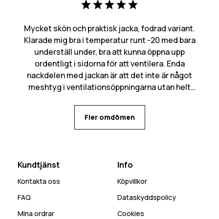
Mycket skön och praktisk jacka, fodrad variant.
Klarade mig bra i temperatur runt -20 med bara
underställ under, bra att kunna öppna upp
ordentligt i sidorna för att ventilera. Enda
nackdelen med jackan är att det inte är något
meshtyg i ventilationsöppningarna utan helt
öppet in, kan bli mycket snö som kommer in den
vägen. Många praktiska fickor med flera olika
Fler omdömen
alternativ för mobilen beroende på behov.
Kundtjänst
Info
Kontakta oss
Köpvillkor
FAQ
Dataskyddspolicy
Mina ordrar
Cookies