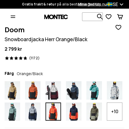
SE
Gratis frakt & retur
på alla beställningar
Mina Ordrar
Köp nu
Sök bland 1
Doom
Snowboardjacka Herr Orange/Black
2 799 kr
1172 recensioner, 4.8/5
(1172)
Färg
Orange/Black
+10