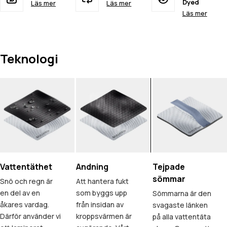
Dyed
Läs mer
Läs mer
Läs mer
Teknologi
Vattentäthet
Andning
Tejpade
sömmar
Snö och regn är
Att hantera fukt
en del av en
som byggs upp
Sömmarna är den
åkares vardag.
från insidan av
svagaste länken
Därför använder vi
kroppsvärmen är
på alla vattentäta