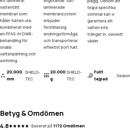
ett laminerat
avgörande. Vårt
plagg. Genom att
vattentätt
laminerade
tejpa specifika
membran som
membransystem
sömmar kan vi
håller fukten ute,
erbjuder
garantera att
kombinerat med
förstklassig
vatten inte
en PFAS-fri DWR-
andningsförmåga,
tränger in, oavsett
behandling för
och transporterar
väder.
snabb
effektivt bort fukt.
vattenpärlning och
avrinning.
20.000
20.000
Fullt
SHIELD-
SHIELD-
Sealon
mm
TEC
g
TEC
tejpad
Betyg & Omdömen
4.8
Baserat på
1172 Omdömen