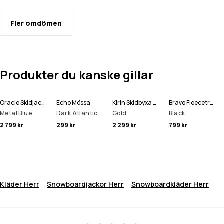
Fler omdömen
Produkter du kanske gillar
Oracle Skidjacka Man
Echo Mössa
Kirin Skidbyxa Man
Bravo Fleecetröja Man
Metal Blue
Dark Atlantic
Gold
Black
2 799 kr
299 kr
2 299 kr
799 kr
Kläder Herr
Snowboardjackor Herr
Snowboardkläder Herr