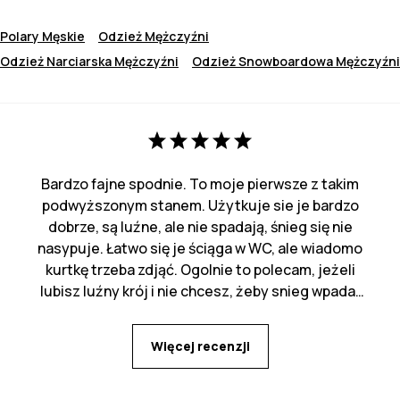
Polary Męskie
Odzież Mężczyźni
Odzież Narciarska Mężczyźni
Odzież Snowboardowa Mężczyźni
Bardzo fajne spodnie. To moje pierwsze z takim
podwyższonym stanem. Użytkuje sie je bardzo
dobrze, są luźne, ale nie spadają, śnieg się nie
nasypuje. Łatwo się je ściąga w WC, ale wiadomo
kurtkę trzeba zdjąć. Ogolnie to polecam, jeżeli
lubisz luźny krój i nie chcesz, żeby snieg wpadał
za pas :)
Więcej recenzji