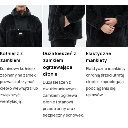
Kołnierz z
Duża kieszeń z
Elastyczne
zamkiem
zamkiem
mankiety
ogrzewająca
Kominowy kołnierz
Elastyczne mankiety
dłonie
zapinany na zamek
chronią przed utratą
pozwala utrzymać
ciepła i zapobiegają
Duża kieszeń z
ciepło wewnątrz lub
podciąganiu się
dwukierunkowym
zwiększyć
rękawów.
zamkiem ogrzewa
wentylację.
dłonie i stanowi
przestronny oraz
bezpieczny schowek.