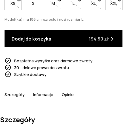
XS
- Rozmiar XS niedostępny. Kliknij, aby otrzymać powiadomi
S
M
- Rozmiar M niedostępny. Kliknij, aby
L
- Rozmiar L niedostępny. Kl
XL
- Rozmiar XL nied
XXL
- Rozm
Model(ka) ma 186 cm wzrostu i nosi rozmiar L.
Dodaj do koszyka
194,50 zł
Bezpłatna wysyłka oraz darmowe zwroty
30 - dniowe prawo do zwrotu
Szybkie dostawy
Szczegóły
Informacje
Opinie
Szczegóły