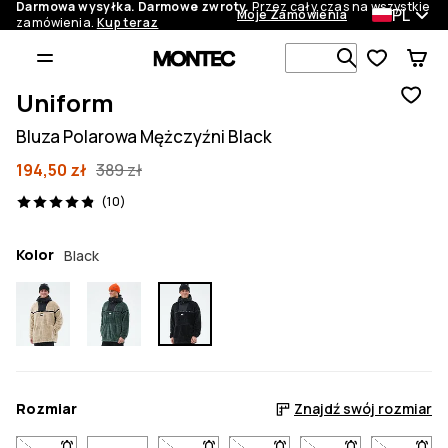
Darmowa wysyłka. Darmowe zwroty.
Przez cały czas na wszystkie
PL
Moje Zamówienia
zamówienia.
Kup teraz
Szukaj w 1 
Uniform
Bluza Polarowa Mężczyźni Black
194,50 zł
389 zł
10 recenzje, 4.9/5
(10)
Kolor
Black
Rozmiar
Znajdź swój rozmiar