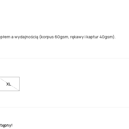
epłem a wydajnością (korpus 60gsm, rękawy i kaptur 40gsm).
XL
stępny!