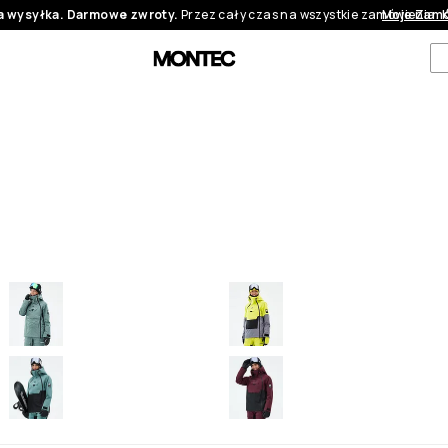
 wysyłka. Darmowe zwroty.
Przez cały czas na wszystkie zamówienia.
Moje Zamó