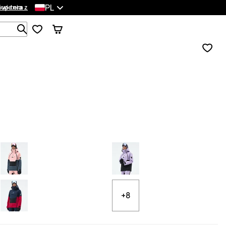
PL
wienia
Kup teraz
Szukaj w 1 000+ produktach
+8