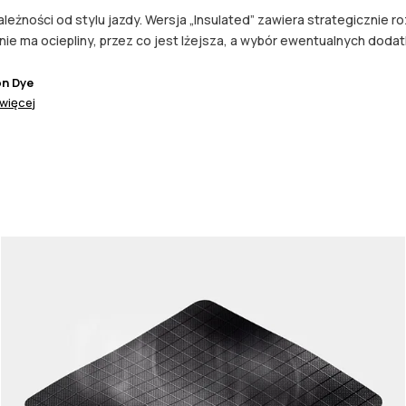
leżności od stylu jazdy. Wersja „Insulated” zawiera strategicznie r
” nie ma ociepliny, przez co jest lżejsza, a wybór ewentualnych d
on Dye
więcej