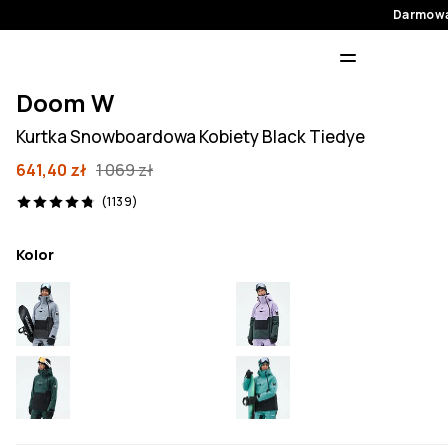
Darmowa
Doom W
Kurtka Snowboardowa Kobiety Black Tiedye
641,40 zł
1 069 zł
1139 recenzje, 4.8/5
(1139)
Kolor