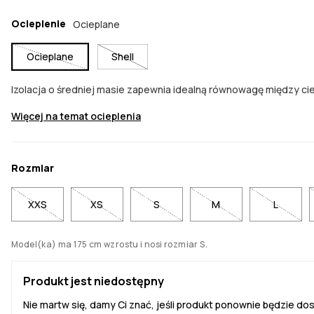
Ocieplenie
Ocieplane
Ocieplane
Shell
Izolacja o średniej masie zapewnia idealną równowagę między ci
Więcej na temat ocieplenia
Rozmiar
XXS
XS
S
M
L
Model(ka) ma 175 cm wzrostu i nosi rozmiar S.
Produkt jest niedostępny
Nie martw się, damy Ci znać, jeśli produkt ponownie będzie do