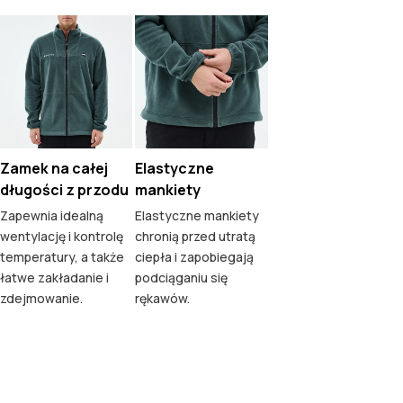
Zamek na całej
Elastyczne
długości z przodu
mankiety
Zapewnia idealną
Elastyczne mankiety
wentylację i kontrolę
chronią przed utratą
temperatury, a także
ciepła i zapobiegają
łatwe zakładanie i
podciąganiu się
zdejmowanie.
rękawów.