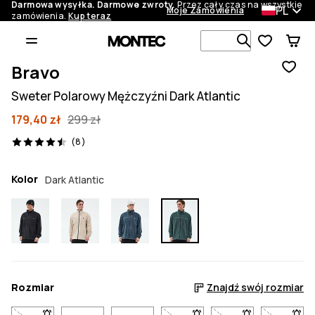
Darmowa wysyłka. Darmowe zwroty.
Przez cały czas na wszystkie
PL
Moje Zamówienia
zamówienia.
Kup teraz
Szukaj w 1 
Bravo
Sweter Polarowy Mężczyźni Dark Atlantic
179,40 zł
299 zł
8 recenzje, 4.5/5
(8)
Kolor
Dark Atlantic
Rozmiar
Znajdź swój rozmiar