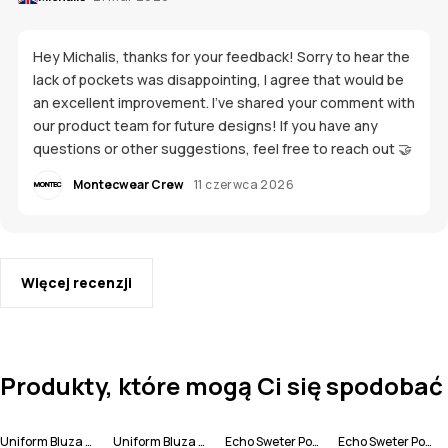
Hey Michalis, thanks for your feedback! Sorry to hear the
lack of pockets was disappointing, I agree that would be
an excellent improvement. I’ve shared your comment with
our product team for future designs! If you have any
questions or other suggestions, feel free to reach out 🤝
Montecwear Crew
11 czerwca 2026
Więcej recenzji
Produkty, które mogą Ci się spodobać
Uniform Bluza Polarowa Mężczyźni
Uniform Bluza Polarowa Mężczyźni
Echo Sweter Polarowy Mężczyźni
Echo Sweter Polarowy Mężczyźni