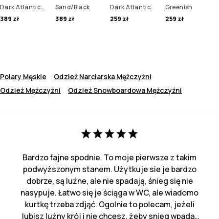
Dark Atlantic/Black
Sand/Black
Dark Atlantic
Greenish
389 zł
389 zł
259 zł
259 zł
Polary Męskie
Odzież Narciarska Mężczyźni
Odzież Mężczyźni
Odzież Snowboardowa Mężczyźni
Bardzo fajne spodnie. To moje pierwsze z takim
podwyższonym stanem. Użytkuje sie je bardzo
dobrze, są luźne, ale nie spadają, śnieg się nie
nasypuje. Łatwo się je ściąga w WC, ale wiadomo
kurtkę trzeba zdjąć. Ogolnie to polecam, jeżeli
lubisz luźny krój i nie chcesz, żeby snieg wpadał