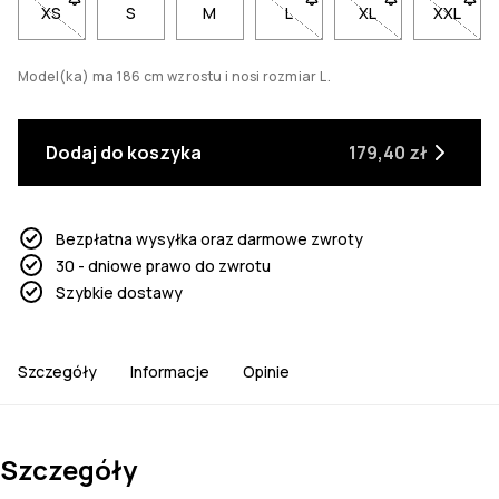
XS
- Rozmiar XS niedostępny. Kliknij, aby otrzymać powiadomi
S
M
L
- Rozmiar L niedostępny. Kl
XL
- Rozmiar XL nied
XXL
- Rozm
Model(ka) ma 186 cm wzrostu i nosi rozmiar L.
Dodaj do koszyka
179,40 zł
Bezpłatna wysyłka oraz darmowe zwroty
30 - dniowe prawo do zwrotu
Szybkie dostawy
Szczegóły
Informacje
Opinie
Szczegóły