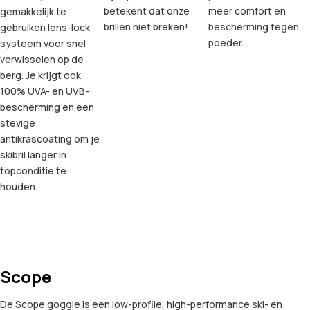
betekent dat onze
meer comfort en
gemakkelijk te
brillen niet breken!
bescherming tegen
gebruiken lens-lock
poeder.
systeem voor snel
verwisselen op de
berg. Je krijgt ook
100% UVA- en UVB-
bescherming en een
stevige
antikrascoating om je
skibril langer in
topconditie te
houden.
Scope
De Scope goggle is een low-profile, high-performance ski- en