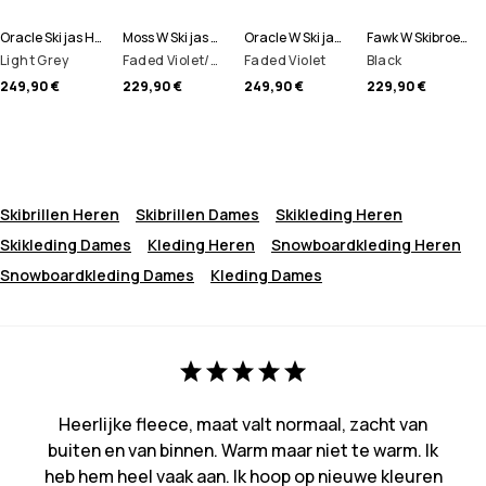
Oracle Ski jas Heren
Moss W Ski jas Dames
Oracle W Ski jas Dames
Fawk W Skibroek Dames
Light Grey
Faded Violet/Black
Faded Violet
Black
249,90 €
229,90 €
249,90 €
229,90 €
Skibrillen Heren
Skibrillen Dames
Skikleding Heren
Skikleding Dames
Kleding Heren
Snowboardkleding Heren
Snowboardkleding Dames
Kleding Dames
Heerlijke fleece, maat valt normaal, zacht van
buiten en van binnen. Warm maar niet te warm. Ik
heb hem heel vaak aan. Ik hoop op nieuwe kleuren