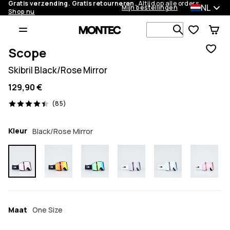
Gratis verzending. Gratis retourneren.
Altijd op alle orders.
NL
Mijn bestellingen
Shop nu
Zoek in 1 0
Scope
Skibril Black/Rose Mirror
129,90 €
85 beoordelingen, 4.4/5
(85)
Kleur
Black/Rose Mirror
Maat
One Size