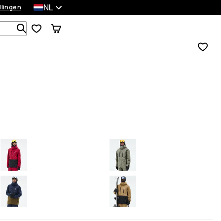
NL
llingen
Zoek in 1 000+ producten