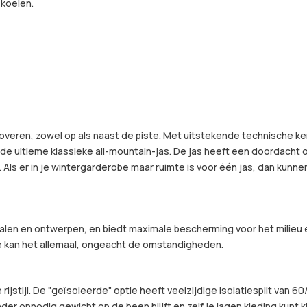
koelen.
veroveren, zowel op als naast de piste. Met uitstekende technische k
awk de ultieme klassieke all-mountain-jas. De jas heeft een doorda
Als er in je wintergarderobe maar ruimte is voor één jas, dan kunne
len en ontwerpen, en biedt maximale bescherming voor het milieu e
 kan het allemaal, ongeacht de omstandigheden.
 rijstijl. De "geïsoleerde" optie heeft veelzijdige isolatiesplit va
der onnodig gewicht op de been blijft en zelf je lagen kleding kunt k