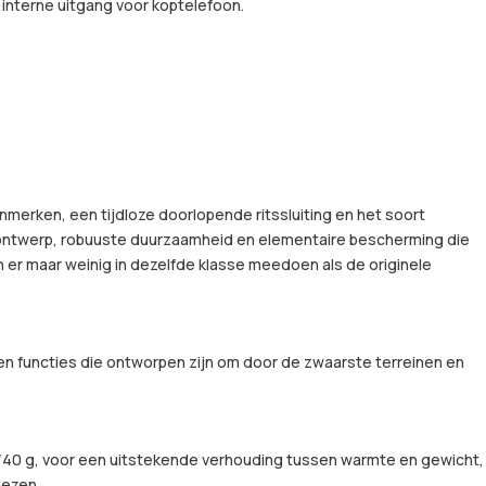
interne uitgang voor koptelefoon.
enmerken, een tijdloze doorlopende ritssluiting en het soort
cht ontwerp, robuuste duurzaamheid en elementaire bescherming die
n er maar weinig in dezelfde klasse meedoen als de originele
n functies die ontworpen zijn om door de zwaarste terreinen en
n 60/40 g, voor een uitstekende verhouding tussen warmte en gewicht,
iezen.