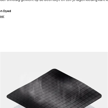
on Dyed
eer