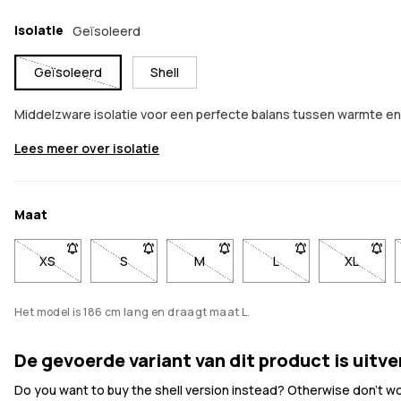
Isolatie
Geïsoleerd
Geïsoleerd
Shell
Middelzware isolatie voor een perfecte balans tussen warmte 
Lees meer over isolatie
Maat
XS
- Maat XS niet beschikbaar. Klik om op de hoogte te worde
S
- Maat S niet beschikbaar. Klik om op de hoog
M
- Maat M niet beschikbaar. Klik 
L
- Maat L niet beschi
XL
- Maat X
Het model is 186 cm lang en draagt maat L.
De gevoerde variant van dit product is uitv
Do you want to buy the shell version instead? Otherwise don't worr