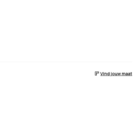
Vind jouw maat
 voorraad is
er het weer op voorraad is
ebracht wanneer het weer op voorraad is