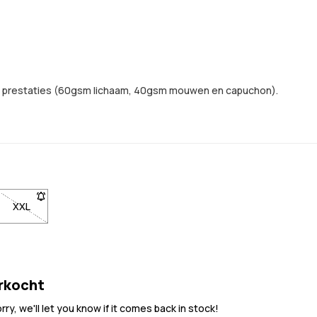
en prestaties (60gsm lichaam, 40gsm mouwen en capuchon).
n gebracht wanneer het weer op voorraad is
te te worden gebracht wanneer het weer op voorraad is
om op de hoogte te worden gebracht wanneer het weer op voorraad is
kbaar. Klik om op de hoogte te worden gebracht wanneer het weer op
L niet beschikbaar. Klik om op de hoogte te worden gebracht wanne
XXL
- Maat XXL niet beschikbaar. Klik om op de hoogte te worden g
erkocht
y, we'll let you know if it comes back in stock!