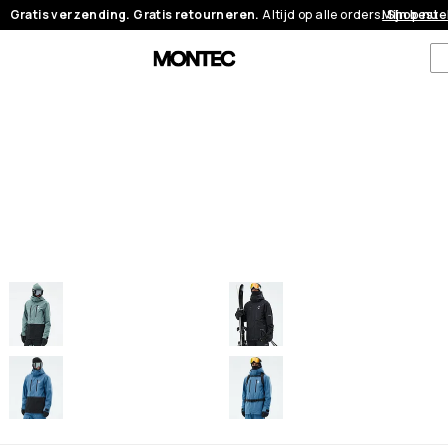
Gratis verzending. Gratis retourneren.
Altijd op alle orders.
Mijn beste
Shop nu