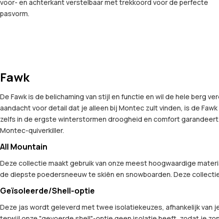
voor- en achterkant verstelbaar met trekkoord voor de perfecte
pasvorm.
Fawk
De Fawk is de belichaming van stijl en functie en wil de hele berg 
aandacht voor detail dat je alleen bij Montec zult vinden, is de F
zelfs in de ergste winterstormen droogheid en comfort garandeert. 
Montec-quiverkiller.
All Mountain
Deze collectie maakt gebruik van onze meest hoogwaardige materia
de diepste poedersneeuw te skiën en snowboarden. Deze collectie
Geïsoleerde/Shell-optie
Deze jas wordt geleverd met twee isolatiekeuzes, afhankelijk van je
terwijl onze "gevoerde shell"-optie geen isolatie heeft, zodat je zon