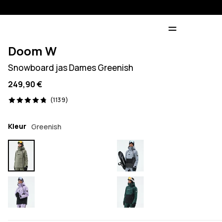
Doom W
Snowboard jas Dames Greenish
249,90 €
1139 beoordelingen, 4.8/5
(1139)
Kleur
Greenish