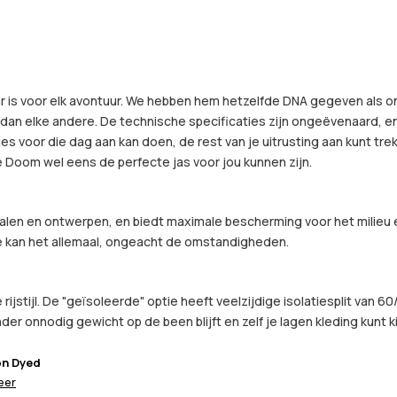
ar is voor elk avontuur. We hebben hem hetzelfde DNA gegeven als 
dan elke andere. De technische specificaties zijn ongeëvenaard, en 
s voor die dag aan kan doen, de rest van je uitrusting aan kunt trek
de Doom wel eens de perfecte jas voor jou kunnen zijn.
len en ontwerpen, en biedt maximale bescherming voor het milieu e
 kan het allemaal, ongeacht de omstandigheden.
 rijstijl. De "geïsoleerde" optie heeft veelzijdige isolatiesplit va
der onnodig gewicht op de been blijft en zelf je lagen kleding kunt k
on Dyed
eer