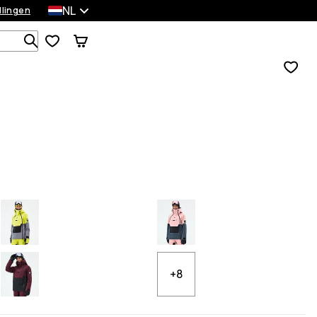
NL
llingen
Zoek in 1 000+ producten
+8