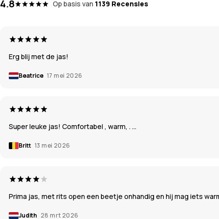
4.8
Op basis van
1139 Recensies
Erg blij met de jas!
Beatrice
17 mei 2026
Super leuke jas! Comfortabel , warm, . …
Britt
13 mei 2026
Prima jas, met rits open een beetje onhandig en hij mag iets war
Judith
28 mrt 2026