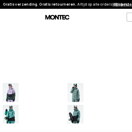
Gratis verzending. Gratis retourneren.
Altijd op alle orders.
Mijn beste
Shop nu