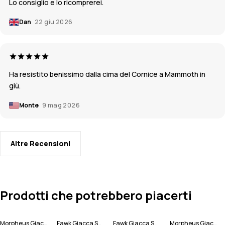
Lo consiglio e lo ricomprerei.
Dan
22 giu 2026
Ha resistito benissimo dalla cima del Cornice a Mammoth in
giù.
Monte
9 mag 2026
Altre Recensioni
Prodotti che potrebbero piacerti
Morpheus Giacca Snowboard Uomo
Fawk Giacca Snowboard Uomo
Fawk Giacca Snowboard Uomo
Morpheus Giacca Snowboard Uomo