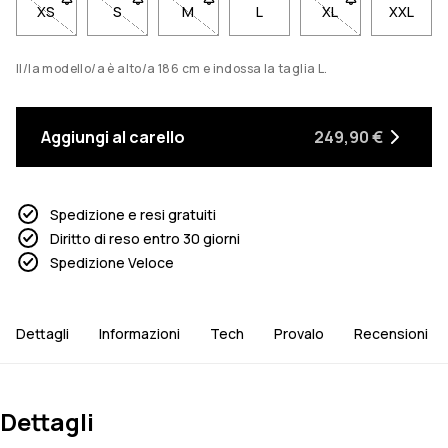
XS
- Taglia XS non disponibile. Clicca per essere avvisato quand
S
- Taglia S non disponibile. Clicca per essere avvis
M
- Taglia M non disponibile. Clicca per 
L
XL
- Taglia XL non di
XXL
Il/la modello/a è alto/a 186 cm e indossa la taglia L.
Aggiungi al carello
249,90 €
Spedizione e resi gratuiti
Diritto di reso entro 30 giorni
Spedizione Veloce
Dettagli
Informazioni
Tech
Provalo
Recensioni
Dettagli