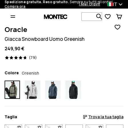
Spedizione gratuita. Reso gratuito.
Sempre su tutti gli ordini.
IT
I Miei Ordini
Compra ora
Cerca tra 1 
Oracle
Giacca Snowboard Uomo Greenish
249,90 €
79 recensioni, 4.7/5
(79)
Colore
Greenish
Taglia
Trova la tua taglia