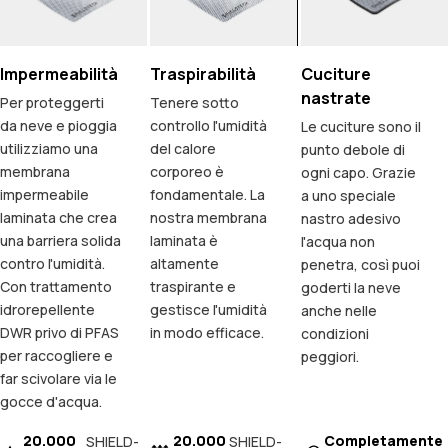
Impermeabilità
Traspirabilità
Cuciture
nastrate
Per proteggerti
Tenere sotto
da neve e pioggia
controllo l'umidità
Le cuciture sono il
utilizziamo una
del calore
punto debole di
membrana
corporeo è
ogni capo. Grazie
impermeabile
fondamentale. La
a uno speciale
laminata che crea
nostra membrana
nastro adesivo
una barriera solida
laminata è
l'acqua non
contro l'umidità.
altamente
penetra, così puoi
Con trattamento
traspirante e
goderti la neve
idrorepellente
gestisce l'umidità
anche nelle
DWR privo di PFAS
in modo efficace.
condizioni
per raccogliere e
peggiori.
far scivolare via le
gocce d'acqua.
20.000
20.000
Completamente
SHIELD-
SHIELD-