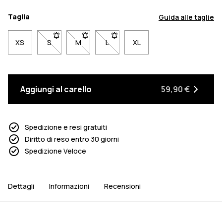
Taglia
Guida alle taglie
XS
S
- Taglia S non disponibile. Clicca per essere avvisat
M
- Taglia M non disponibile. Clicca per esser
L
- Taglia L non disponibile. Clicca 
XL
Aggiungi al carello
59,90 €
Spedizione e resi gratuiti
Diritto di reso entro 30 giorni
Spedizione Veloce
Dettagli
Informazioni
Recensioni