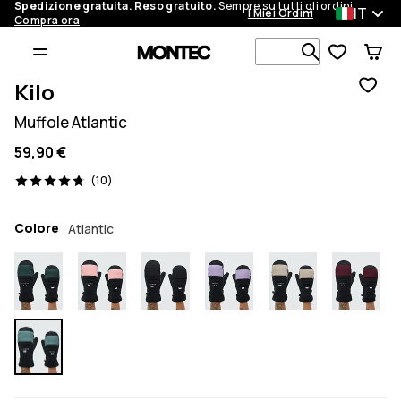
Spedizione gratuita. Reso gratuito.
Sempre su tutti gli ordini.
IT
I Miei Ordini
Compra ora
Cerca tra 1 
Kilo
Muffole Atlantic
59,90 €
10 recensioni, 4.8/5
(10)
Colore
Atlantic