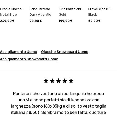
Oracle Giacca Sci Uomo
Echo Berretto
Kirin Pantaloni Sci Uomo
Bravo Felpa Pile Uomo
Metal Blue
Dark Atlantic
Gold
Black
249,90 €
29,90 €
199,90 €
69,90 €
Abbigliamento Uomo
Giacche Snowboard Uomo
Abbigliamento Snowboard Uomo
Pantaloni che vestono un po’ largo, io ho preso
una M e sono perfetti sia di lunghezza che
larghezza (sono 180x83kg e di solito vesto taglia
italiana 48/50). Sembra molto ben fatta, cuciture