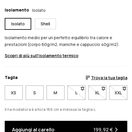
Isolamento
Isolato
Isolato
Shell
Isolamento medio per un perfetto equilibrio tra calore e
prestazioni (corpo 60g/m2, maniche e cappuccio 40g/m2).
Scopri di più sull'isolamento termico
Taglia
Trova la tua taglia
XS
S
M
L
- Taglia L non disponibile. C
XL
- Taglia XL non di
XXL
- Tagli
Il/la modello/a è alto/a 186 cm e indossa la taglia L.
Aggiungi al carello
199,92 €