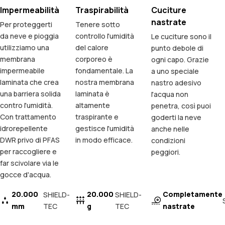
Impermeabilità
Traspirabilità
Cuciture
nastrate
Per proteggerti
Tenere sotto
da neve e pioggia
controllo l'umidità
Le cuciture sono il
utilizziamo una
del calore
punto debole di
membrana
corporeo è
ogni capo. Grazie
impermeabile
fondamentale. La
a uno speciale
laminata che crea
nostra membrana
nastro adesivo
una barriera solida
laminata è
l'acqua non
contro l'umidità.
altamente
penetra, così puoi
Con trattamento
traspirante e
goderti la neve
idrorepellente
gestisce l'umidità
anche nelle
DWR privo di PFAS
in modo efficace.
condizioni
per raccogliere e
peggiori.
far scivolare via le
gocce d'acqua.
20.000
20.000
Completamente
SHIELD-
SHIELD-
mm
TEC
g
TEC
nastrate