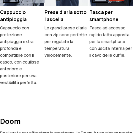
Cappuccio
Prese d'aria sotto
Tasca per
antipioggia
l'ascella
smartphone
Cappuccio con
Le grandi prese d'aria
Tasca ad accesso
protezione
con zip sono perfette
rapido fatta apposta
antipioggia extra
per regolate la
per lo smartphone
profonda e
temperatura
con uscita interna per
compatibile con il
velocemente.
il cavo delle cuffie.
casco, con coulisse
anteriore e
posteriore per una
vestibilità perfetta.
Doom
Realizzata per affrontare la montagna, la Doom è una giacca pronta