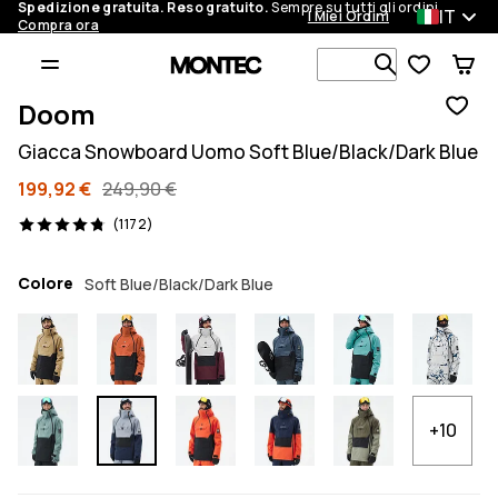
Spedizione gratuita. Reso gratuito.
Sempre su tutti gli ordini.
IT
I Miei Ordini
Compra ora
Cerca tra 1 
Doom
Giacca Snowboard Uomo Soft Blue/Black/Dark Blue
199,92 €
249,90 €
1172 recensioni, 4.8/5
(1172)
Colore
Soft Blue/Black/Dark Blue
+10