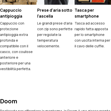
Cappuccio
Prese d'aria sotto
Tasca per
antipioggia
l'ascella
smartphone
Cappuccio con
Le grandi prese d'aria
Tasca ad accesso
protezione
con zip sono perfette
rapido fatta apposta
antipioggia extra
per regolate la
per lo smartphone
profonda e
temperatura
con uscita interna per
compatibile con il
velocemente.
il cavo delle cuffie.
casco, con coulisse
anteriore e
posteriore per una
vestibilità perfetta.
Doom
Realizzata per affrontare la montagna, la Doom è una giacca pronta