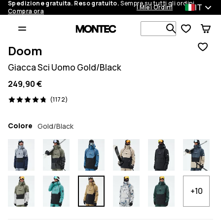
Spedizione gratuita. Reso gratuito.
Sempre su tutti gli ordini.
IT
I Miei Ordini
Compra ora
Cerca tra 1 
Doom
Giacca Sci Uomo Gold/Black
249,90 €
1172 recensioni, 4.8/5
(1172)
Colore
Gold/Black
+10