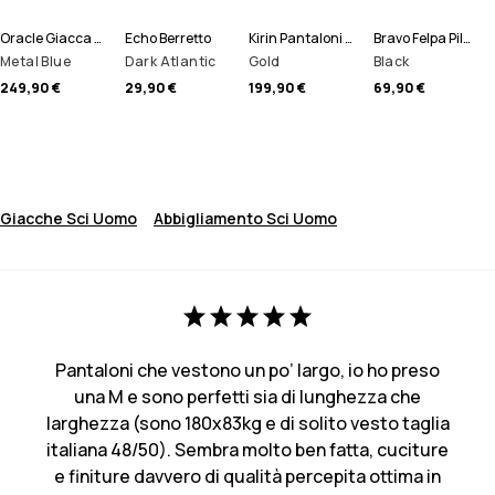
Oracle Giacca Sci Uomo
Echo Berretto
Kirin Pantaloni Sci Uomo
Bravo Felpa Pile Uomo
Metal Blue
Dark Atlantic
Gold
Black
249,90 €
29,90 €
199,90 €
69,90 €
Giacche Sci Uomo
Abbigliamento Sci Uomo
Pantaloni che vestono un po’ largo, io ho preso
una M e sono perfetti sia di lunghezza che
larghezza (sono 180x83kg e di solito vesto taglia
italiana 48/50). Sembra molto ben fatta, cuciture
e finiture davvero di qualità percepita ottima in