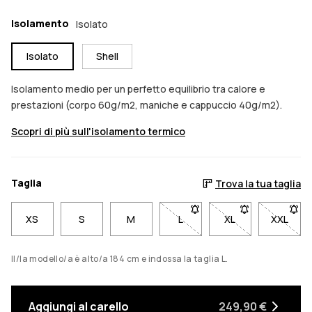
Isolamento
Isolato
Isolato
Shell
Isolamento medio per un perfetto equilibrio tra calore e
prestazioni (corpo 60g/m2, maniche e cappuccio 40g/m2).
Scopri di più sull'isolamento termico
Taglia
Trova la tua taglia
XS
S
M
L
- Taglia L non disponibile. C
XL
- Taglia XL non di
XXL
- Tagli
Il/la modello/a è alto/a 184 cm e indossa la taglia L.
Aggiungi al carello
249,90 €