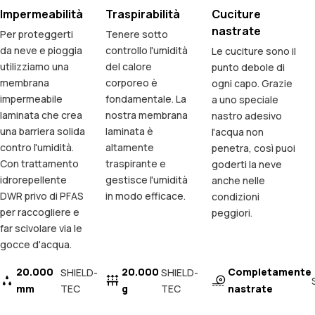
Impermeabilità
Traspirabilità
Cuciture
nastrate
Per proteggerti
Tenere sotto
da neve e pioggia
controllo l'umidità
Le cuciture sono il
utilizziamo una
del calore
punto debole di
membrana
corporeo è
ogni capo. Grazie
impermeabile
fondamentale. La
a uno speciale
laminata che crea
nostra membrana
nastro adesivo
una barriera solida
laminata è
l'acqua non
contro l'umidità.
altamente
penetra, così puoi
Con trattamento
traspirante e
goderti la neve
idrorepellente
gestisce l'umidità
anche nelle
DWR privo di PFAS
in modo efficace.
condizioni
per raccogliere e
peggiori.
far scivolare via le
gocce d'acqua.
20.000
20.000
Completamente
SHIELD-
SHIELD-
mm
TEC
g
TEC
nastrate