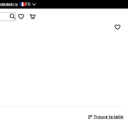
FR
mandes
 ton style
Recherche parmi 1 000+ produits
Trouve ta taille