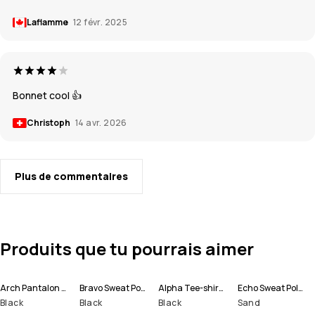
Laflamme
12 févr. 2025
Bonnet cool 👍
Christoph
14 avr. 2026
Plus de commentaires
Produits que tu pourrais aimer
Arch Pantalon de Ski Homme
Bravo Sweat Polaire Homme
Alpha Tee-shirt thermique Homme
Echo Sweat Polaire Homme
Black
Black
Black
Sand