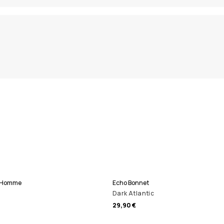
i Homme
Echo Bonnet
Dark Atlantic
29,90 €