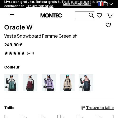
Livraison gratuite. Retour gratuit.
Tout le temps sur toutes les
FR
Mes commandes
commandes.
Trouve ton style
Recherche p
Oracle W
Veste Snowboard Femme Greenish
249,90 €
40 avis, 4.7/5
(40)
Couleur
Taille
Trouve ta taille