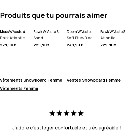
Produits que tu pourrais aimer
Moss W Veste de Ski Femme
Fawk W Veste Snowboard Femme
Doom W Veste Snowboard Femme
Fawk W Veste Snowboard Femme
Dark Atlantic/Black
Sand
Soft Blue/Black/Phantom
Atlantic
229,90 €
229,90 €
249,90 €
229,90 €
Vêtements Snowboard Femme
Vestes Snowboard Femme
Vêtements Femme
J’adore c’est léger confortable et très agréable !