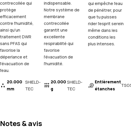
contrecollée qui
indispensable.
qui empêche l'eau
protège
Notre système de
de pénétrer, pour
efficacement
membrane
que tu puisses
contre l'humidité,
contrecollée
rider l'esprit serein
ainsi qu'un
garantit une
même dans les
traitement DWR
excellente
conditions les
sans PFAS qui
respirabilité qui
plus intenses.
favorise la
favorise
déperlance et
l'évacuation de
l'évacuation de
l'humidité.
l'eau.
20.000
20.000
Entièrement
SHIELD-
SHIELD-
TSG
mm
TEC
g
TEC
étanches
Notes & avis