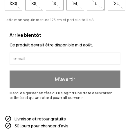
XXS
XS
S
M
L
XL
Le/la mannequin mesure 175 cm et porte la taille S.
Arrive bientôt
Ce produit devrait être disponible mid août.
Oui, je veux rejoindre
M’avertir
Merci de garder en tête qu'il s'agit d'une date de livraison
estimée et qu'un retard pourrait survenir.
Livraison et retour gratuits
30 jours pour changer d'avis