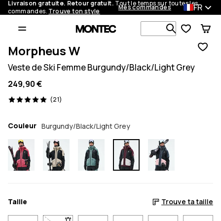
Livraison gratuite. Retour gratuit.
Tout le temps sur toutes les
FR
Mes commandes
commandes.
Trouve ton style
Recherche p
Morpheus W
Veste de Ski Femme Burgundy/Black/Light Grey
249,90 €
21 avis, 5/5
(21)
Couleur
Burgundy/Black/Light Grey
Taille
Trouve ta taille