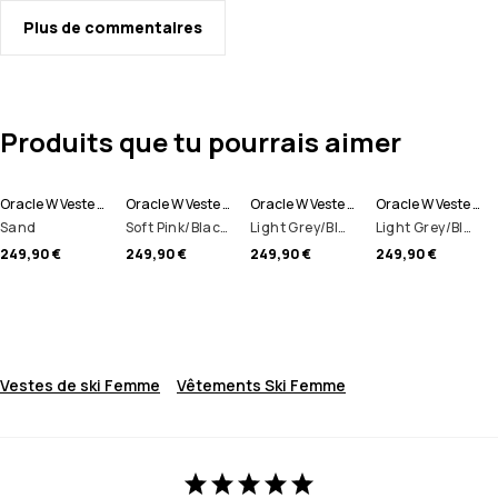
Plus de commentaires
Produits que tu pourrais aimer
Oracle W Veste de Ski Femme
Oracle W Veste de Ski Femme
Oracle W Veste de Ski Femme
Oracle W Veste de Ski Femme
Sand
Soft Pink/Black/Metal Blue
Light Grey/Black/Atlantic
Light Grey/Black/Burgundy
249,90 €
249,90 €
249,90 €
249,90 €
Vestes de ski Femme
Vêtements Ski Femme