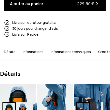
Ajouter au panier
229,90 €
Livraison et retour gratuits
30 jours pour changer d'avis
Livraison Rapide
Détails
Informations
Informations techniques
Crée t
Détails