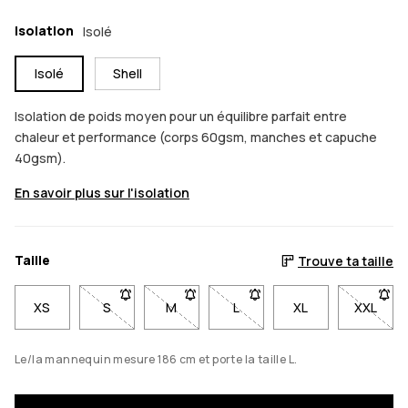
Isolation
Isolé
Isolé
Shell
Isolation de poids moyen pour un équilibre parfait entre
chaleur et performance (corps 60gsm, manches et capuche
40gsm).
En savoir plus sur l'isolation
Taille
Trouve ta taille
XS
S
- Taille S non disponible. Clique pour être averti q
M
- Taille M non disponible. Clique pour ê
L
- Taille L non disponible. Cl
XL
XXL
- Taill
Le/la mannequin mesure 186 cm et porte la taille L.