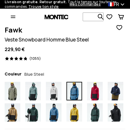
Livraison gratuite. Retour gratuit.
Tout le temps sur toutes les
FR
Mes commandes
commandes.
Trouve ton style
Recherche p
Fawk
Veste Snowboard Homme Blue Steel
229,90 €
1055 avis, 4.8/5
(1055)
Couleur
Blue Steel