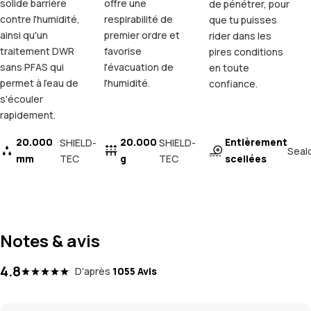
solide barrière
offre une
de pénétrer, pour
contre l'humidité,
respirabilité de
que tu puisses
ainsi qu'un
premier ordre et
rider dans les
traitement DWR
favorise
pires conditions
sans PFAS qui
l'évacuation de
en toute
permet à l'eau de
l'humidité.
confiance.
s'écouler
rapidement.
20.000
20.000
Entièrement
SHIELD-
SHIELD-
Seal
mm
TEC
g
TEC
scellées
Notes & avis
4.8
D'après
1055 Avis