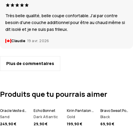
Très belle qualité, belle coupe confortable. J’ai par contre
besoin d’une couche additionnel pour être au chaud même si
dit isolé et je ne suis pas frileux.
Claudie
19 avr. 2026
Plus de commentaires
Produits que tu pourrais aimer
Oracle Veste de Ski Homme
Echo Bonnet
Kirin Pantalon de Ski Homme
Bravo Sweat Polaire Homme
Sand
Dark Atlantic
Gold
Black
249,90 €
29,90 €
199,90 €
69,90 €