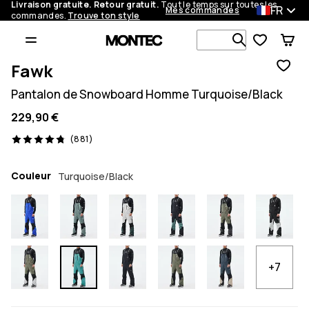
Livraison gratuite. Retour gratuit.
Tout le temps sur toutes les
FR
Mes commandes
commandes.
Trouve ton style
Recherche p
Fawk
Pantalon de Snowboard Homme Turquoise/Black
229,90 €
881 avis, 4.8/5
(881)
Couleur
Turquoise/Black
+7