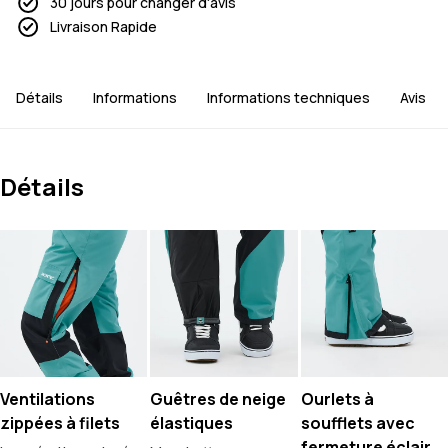
30 jours pour changer d'avis
Livraison Rapide
Détails
Informations
Informations techniques
Avis
Détails
Ventilations
Guêtres de neige
Ourlets à
zippées à filets
élastiques
soufflets avec
fermeture éclair