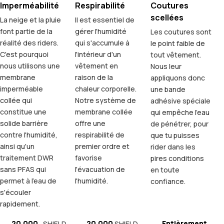
Imperméabilité
Respirabilité
Coutures
scellées
La neige et la pluie
Il est essentiel de
font partie de la
gérer l'humidité
Les coutures sont
réalité des riders.
qui s'accumule à
le point faible de
C'est pourquoi
l'intérieur d'un
tout vêtement.
nous utilisons une
vêtement en
Nous leur
membrane
raison de la
appliquons donc
imperméable
chaleur corporelle.
une bande
collée qui
Notre système de
adhésive spéciale
constitue une
membrane collée
qui empêche l'eau
solide barrière
offre une
de pénétrer, pour
contre l'humidité,
respirabilité de
que tu puisses
ainsi qu'un
premier ordre et
rider dans les
traitement DWR
favorise
pires conditions
sans PFAS qui
l'évacuation de
en toute
permet à l'eau de
l'humidité.
confiance.
s'écouler
rapidement.
20.000
20.000
Entièrement
SHIELD-
SHIELD-