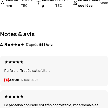
Seal
mm
TEC
g
TEC
scellées
Notes & avis
4.8
D'après
881 Avis
Parfait . . . Tresès satisfait . . .
Adrien
17 mai 2026
Le pantalon non isolé est très confortable, imperméable et