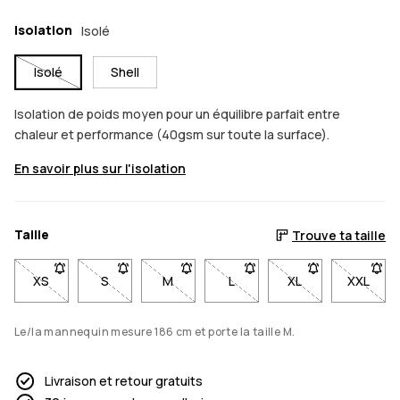
Isolation
Isolé
Isolé
Shell
Isolation de poids moyen pour un équilibre parfait entre
chaleur et performance (40gsm sur toute la surface).
En savoir plus sur l'isolation
Taille
Trouve ta taille
XS
- Taille XS non disponible. Clique pour être averti quand elle
S
- Taille S non disponible. Clique pour être averti q
M
- Taille M non disponible. Clique pour ê
L
- Taille L non disponible. Cl
XL
- Taille XL non di
XXL
- Taill
Le/la mannequin mesure 186 cm et porte la taille M.
Livraison et retour gratuits