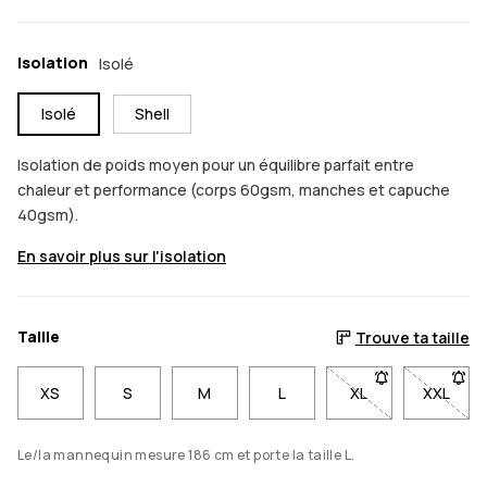
Isolation
Isolé
Isolé
Shell
Isolation de poids moyen pour un équilibre parfait entre
chaleur et performance (corps 60gsm, manches et capuche
40gsm).
En savoir plus sur l'isolation
Taille
Trouve ta taille
XS
S
M
L
XL
- Taille XL non di
XXL
- Taill
Le/la mannequin mesure 186 cm et porte la taille L.