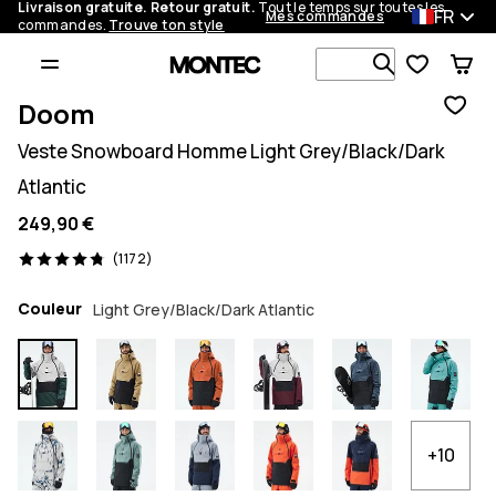
Livraison gratuite. Retour gratuit.
Tout le temps sur toutes les
FR
Mes commandes
commandes.
Trouve ton style
Recherche p
Doom
Veste Snowboard Homme Light Grey/Black/Dark
Atlantic
249,90 €
1172 avis, 4.8/5
(1172)
Couleur
Light Grey/Black/Dark Atlantic
+10