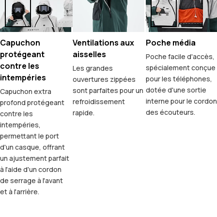
Capuchon
Ventilations aux
Poche média
protégeant
aisselles
Poche facile d'accès,
contre les
spécialement conçue
Les grandes
intempéries
pour les téléphones,
ouvertures zippées
dotée d'une sortie
sont parfaites pour un
Capuchon extra
interne pour le cordon
refroidissement
profond protégeant
des écouteurs.
rapide.
contre les
intempéries,
permettant le port
d'un casque, offrant
un ajustement parfait
à l'aide d'un cordon
de serrage à l'avant
et à l'arrière.