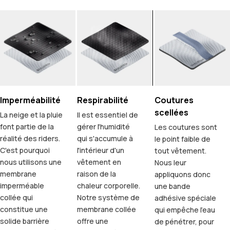
Imperméabilité
Respirabilité
Coutures
scellées
La neige et la pluie
Il est essentiel de
font partie de la
gérer l'humidité
Les coutures sont
réalité des riders.
qui s'accumule à
le point faible de
C'est pourquoi
l'intérieur d'un
tout vêtement.
nous utilisons une
vêtement en
Nous leur
membrane
raison de la
appliquons donc
imperméable
chaleur corporelle.
une bande
collée qui
Notre système de
adhésive spéciale
constitue une
membrane collée
qui empêche l'eau
solide barrière
offre une
de pénétrer, pour