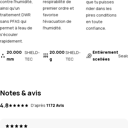
contre l'humidité,
respirabilité de
que tu puisses
ainsi qu'un
premier ordre et
rider dans les
traitement DWR
favorise
pires conditions
sans PFAS qui
l'évacuation de
en toute
permet à l'eau de
l'humidité.
confiance.
s'écouler
rapidement.
20.000
20.000
Entièrement
SHIELD-
SHIELD-
Seal
mm
TEC
g
TEC
scellées
Notes & avis
4.8
D'après
1172 Avis