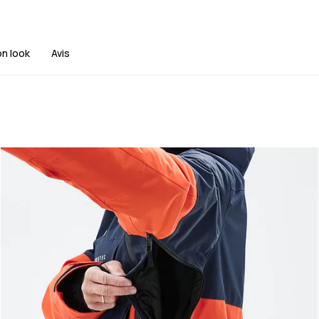
on look
Avis