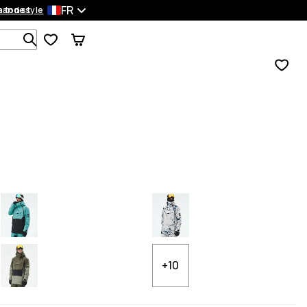
FR
mandes
 ton style
Recherche parmi 1 000+ produits
+10