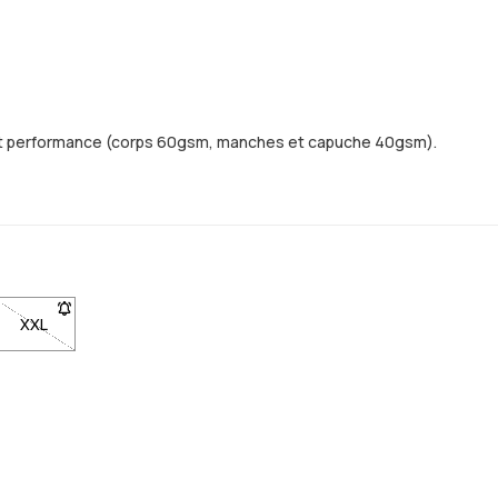
ur et performance (corps 60gsm, manches et capuche 40gsm).
e sera de retour en stock
ti quand elle sera de retour en stock
our être averti quand elle sera de retour en stock
ble. Clique pour être averti quand elle sera de retour en stock
 XL non disponible. Clique pour être averti quand elle sera de retour 
XXL
- Taille XXL non disponible. Clique pour être averti quand elle s