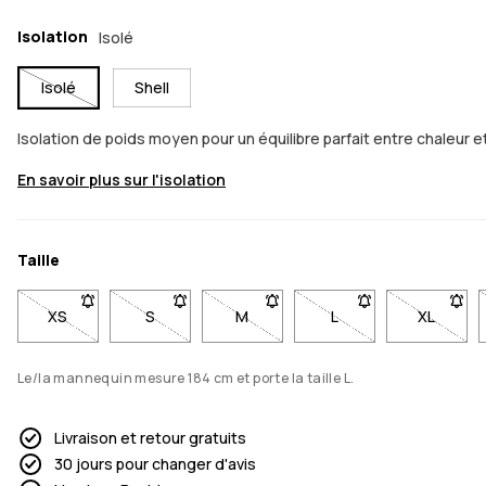
Isolation
Isolé
Isolé
Shell
Isolation de poids moyen pour un équilibre parfait entre chale
En savoir plus sur l'isolation
Taille
XS
- Taille XS non disponible. Clique pour être averti quand ell
S
- Taille S non disponible. Clique pour être aver
M
- Taille M non disponible. Clique p
L
- Taille L non disponi
XL
- Taille
Le/la mannequin mesure 184 cm et porte la taille L.
Livraison et retour gratuits
30 jours pour changer d'avis