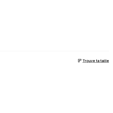
Trouve ta taille
en stock
era de retour en stock